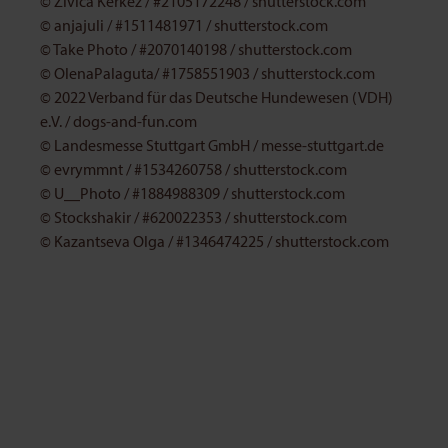
© Zivica Kerkez / #2105172248 / shutterstock.com
© anjajuli / #1511481971 / shutterstock.com
© Take Photo / #2070140198 / shutterstock.com
© OlenaPalaguta/ #1758551903 / shutterstock.com
© 2022 Verband für das Deutsche Hundewesen (VDH)
e.V. / dogs-and-fun.com
© Landesmesse Stuttgart GmbH / messe-stuttgart.de
©
evrymmnt / #1534260758 / shutterstock.com
©
U__Photo / #1884988309 / shutterstock.com
©
Stockshakir / #620022353 / shutterstock.com
© Kazantseva Olga / #1346474225 / shutterstock.com