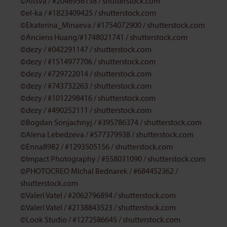
©Altsva
/
#2046956138
/
shutterstock.com
©el-ka
/
#1823409425
/
shutterstock.com
©Ekaterina_Minaeva
/
#1754072900
/
shutterstock.com
©Anciens Huang/#1748021741
/
shutterstock.com
©dezy
/
#042291147
/
shutterstock.com
©dezy
/
#1514977706
/
shutterstock.com
©dezy
/
#729722014
/
shutterstock.com
©dezy
/
#743732263
/
shutterstock.com
©dezy
/
#1012298416
/
shutterstock.com
©dezy
/
#490252111
/
shutterstock.com
©Bogdan Sonjachnyj
/
#395786374
/
shutterstock.com
©Alena Lebedzeva
/
#577379938
/
shutterstock.com
©Enna8982
/
#1293505156
/
shutterstock.com
©Impact Photography
/
#558031090
/
shutterstock.com
©PHOTOCREO Michal Bednarek
/
#684452362
/
shutterstock.com
©Valeri Vatel
/
#2062796894
/
shutterstock.com
©Valeri Vatel / #2138843523 / shutterstock.com
©Look Studio / #1272586645 / shutterstock.com