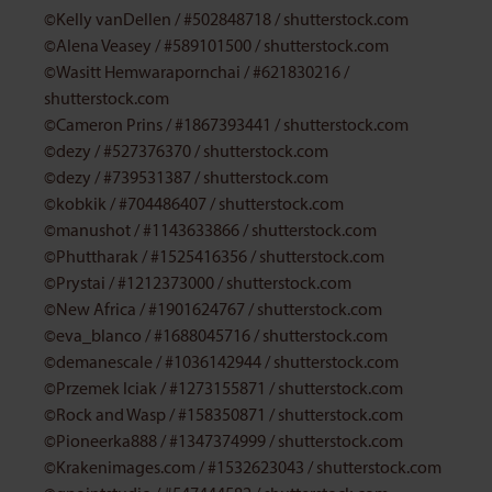
©Kelly vanDellen
/
#502848718
/
shutterstock.com
©Alena Veasey
/
#589101500
/
shutterstock.com
©Wasitt Hemwarapornchai
/
#621830216
/
shutterstock.com
©Cameron Prins
/
#1867393441
/
shutterstock.com
©dezy
/
#527376370
/
shutterstock.com
©dezy
/
#739531387
/
shutterstock.com
©kobkik
/
#704486407
/
shutterstock.com
©manushot
/
#1143633866
/
shutterstock.com
©Phuttharak
/
#1525416356
/
shutterstock.com
©Prystai
/
#1212373000
/
shutterstock.com
©New Africa
/
#1901624767
/
shutterstock.com
©eva_blanco
/
#1688045716
/
shutterstock.com
©demanescale
/
#1036142944
/
shutterstock.com
©Przemek Iciak
/
#1273155871
/
shutterstock.com
©Rock and Wasp
/
#158350871
/
shutterstock.com
©Pioneerka888
/
#1347374999
/
shutterstock.com
©Krakenimages.com
/
#1532623043
/
shutterstock.com