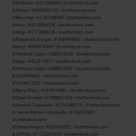
©Stokkete / #372904561/ shutterstock.com
©Altsva / #2046956135 / shutterstock.com
©Wavetop / #1187098495 / istockphoto.com
©dezy / #2018956538 / shutterstock.com
©dezy / #1773698726 / shutterstock.com
©Alexandra Kruspe / #1839993805 / shutterstock.com
©dezy / #585674369 / shutterstock.com
©Ysbrand Cosijn / #280923248 / shutterstock.com
©dezy / #422513011 / shutterstock.com
©Ysbrand Cosijn / #280922087 / shutterstock.com
© #220956421 / shutterstock.com
© #224423782 / shutterstock.com
©
Maria Ribo / #1919914061 / shutterstock.com
©
Dean Drobot / #1980861410 / shutterstock.com
©
J
aromir Chalabala / #2154248175 / shutterstock.com
© Sanne Romijn Fotografie / #192072968 /
shutterstock.com
© Odua Images / #265616255 / shutterstock.com
© GPPets / #1173241819 / shutterstock.com