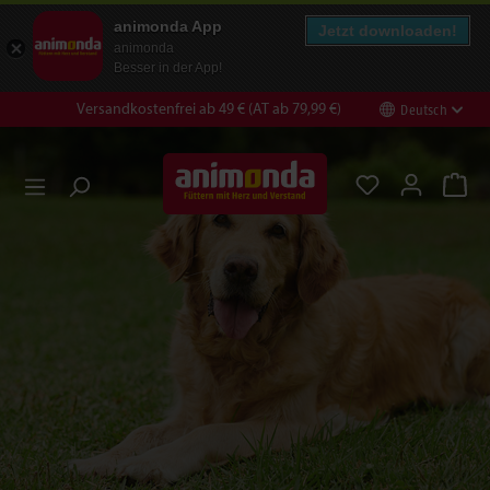
animonda App
Jetzt downloaden!
animonda
Besser in der App!
Versandkostenfrei ab 49 € (AT ab 79,99 €)
Deutsch
en
Zur Suche springen