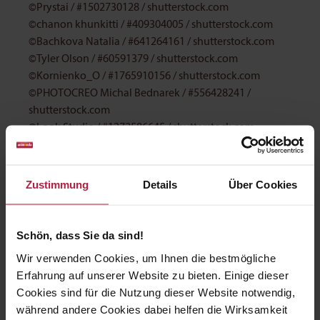
©Prystai
/
#1502730128
/
shutterstock.com
©chanon khunkitti
/
#409304005
/
shutterstock.com
©Bachkova Natalia
/
#641264161
/
shutterstock.com
©Tyler Olson
/
#60591379
/
shutterstock.com
©Kornienko_O
/
#1765910156
/
shutterstock.com
©PHOTOCREO Michal Bednarek
/
#556428241
/
shutterstock.com
©Look Studio
/
#1272586645
/
shutterstock.com
©elwynn
/
#1386625706
/
shutterstock.com
©Zhalabkovich Yauheniya
/
#796071583
/
shutterstock.com
Zustimmung
Details
Über Cookies
©Rashid Valitov
/
#1126079024
/
shutterstock.com
©Inga Gedrovicha
/
#1082909648
/
shutterstock.com
©Nils Jacobi
/
#1844153299
/
shutterstock.com
Schön, dass Sie da sind!
©Anika Moritz
/
#1728048958
/
shutterstock.com
Wir verwenden Cookies, um Ihnen die bestmögliche
©AlexanderDubrovsky
/
#1692288550
/
Erfahrung auf unserer Website zu bieten. Einige dieser
shutterstock.com
Cookies sind für die Nutzung dieser Website notwendig,
©Anciens Huang
/
#1748021741
/
shutterstock.com
während andere Cookies dabei helfen die Wirksamkeit
©Andriy Blokhin
/
#1449069047
/
shutterstock.com