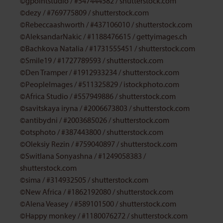
©gpointstudio
/
#547444582
/
shutterstock.com
©dezy
/
#769775809
/
shutterstock.com
©Rebeccaashworth
/
#437106010
/
shutterstock.com
©AleksandarNakic
/
#1188476615
/
gettyimages.ch
©Bachkova Natalia
/
#1731555451
/
shutterstock.com
©Smile19
/
#1727789593
/
shutterstock.com
©Den Tramper
/
#1912933234
/
shutterstock.com
©PeopleImages
/
#511325829
/
istockphoto.com
©Africa Studio
/
#557949886
/
shutterstock.com
©savitskaya iryna
/
#2006673803
/
shutterstock.com
©antibydni
/
#2003685026
/
shutterstock.com
©otsphoto
/
#387443800
/
shutterstock.com
©Oleksiy Rezin
/
#759040897
/
shutterstock.com
©Switlana Sonyashna
/
#1249058383
/
shutterstock.com
©sima
/
#314932505
/
shutterstock.com
©New Africa
/
#1862192080
/
shutterstock.com
©Alena Veasey
/
#589101500
/
shutterstock.com
©Happy monkey
/
#1180076272
/
shutterstock.com