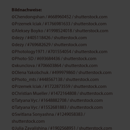
Bildnachweise:
©Chendongshan / #668960452 / shutterstock.com
©Przemek Iciak / #1766981633
/
shutterstock.com
©Aleksey Boyko
/
#1998524018
/
shutterstock.com
©dezy
/
#405118426
/
shutterstock.com
©dezy
/
#769682629
/
shutterstock.com
©Photology1971
/
#701554054
/
shutterstock.com
©Photo-SD
/
#693684436
/
shutterstock.com
©xkunclova
/
#706603864
/
shutterstock.com
©Olena Yakobchuk
/
#499979860
/
shutterstock.com
©Photo_mts
/
#448567138
/
shutterstock.com
©Przemek Iciak
/
#1722873559
/
shutterstock.com
©Christian Mueller
/
#1472164808
/
shutterstock.com
©Tatyana Vyc
/
#1648882708
/
shutterstock.com
©Tatyana Vyc
/
#1552681883
/
shutterstock.com
©Switlana Sonyashna
/
#1249058383
/
shutterstock.com
©Julia Zavalishina
/
#1902568951
/
shutterstock.com