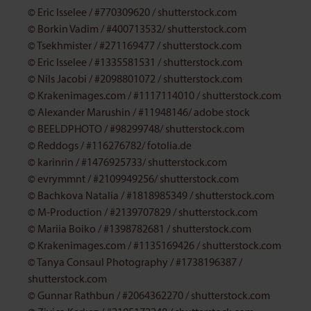
© Eric Isselee / #770309620 / shutterstock.com
© Borkin Vadim / #400713532/ shutterstock.com
© Tsekhmister / #271169477 / shutterstock.com
© Eric Isselee / #1335581531 / shutterstock.com
© Nils Jacobi / #2098801072 / shutterstock.com
© Krakenimages.com / #1117114010 / shutterstock.com
© Alexander Marushin / #11948146/ adobe stock
© BEELDPHOTO / #98299748/
shutterstock.com
© Reddogs / #116276782/ fotolia.de
© karinrin / #1476925733/ shutterstock.com
© evrymmnt / #2109949256/ shutterstock.com
© Bachkova Natalia / #1818985349 / shutterstock.com
© M-Production / #2139707829 / shutterstock.com
©
Mariia Boiko / #1398782681 / shutterstock.com
©
Krakenimages.com / #1135169426 / shutterstock.com
© Tanya Consaul Photography / #1738196387 /
shutterstock.com
© Gunnar Rathbun / #2064362270 / shutterstock.com