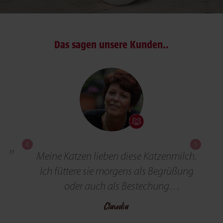
Das sagen unsere Kunden..
Previous
Next
Katzenmilch.
Von Milkies sind alle begeister
s Begrüßung
gehen zu jeder Tageszeit.
chung
Kleo
ionierbar.