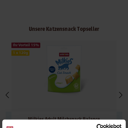
Produktgalerie überspringen
Unsere Katzensnack Topseller
Ihr Vorteil 15
%
1 x 120g
Milkies Adult Milchsnack Balance
Adult Snacks | Milch