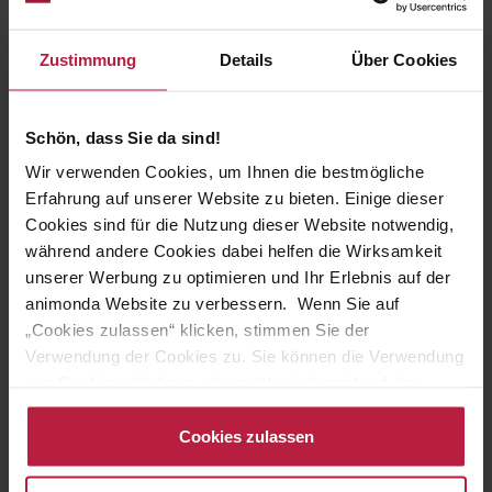
3,69 €
(15.18% gespart)
3,13 €
Zustimmung
Details
Über Cookies
Alle Produkte ansehen
Schön, dass Sie da sind!
Wir verwenden Cookies, um Ihnen die bestmögliche
Erfahrung auf unserer Website zu bieten. Einige dieser
Cookies sind für die Nutzung dieser Website notwendig,
während andere Cookies dabei helfen die Wirksamkeit
unserer Werbung zu optimieren und Ihr Erlebnis auf der
Die leckeren Milch-Snacks passen immer
animonda Website zu verbessern. Wenn Sie auf
„Cookies zulassen“ klicken, stimmen Sie der
Verwendung der Cookies zu. Sie können die Verwendung
von Cookies ablehnen oder später jederzeit auf der
Datenschutzseite
ändern/widerrufen oder auf das
Besonderer Milch-Snack
Perfekt portioniert
Cookiebot-Logo am linken unteren Bildrand klicken. Mit
Cookies zulassen
Zum Schlecken oder als
In kleinen Frische-Cups
Klick auf „Cookies zulassen“ erteilen Sie Ihre Einwilligung
Knusperkissen
auch in die Weitergabe über Ihr Verhalten in unserem