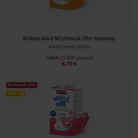
Milkies Adult Milchsnack 20er Harmony
Adult Snacks | Milch
7,89 €
(15.08% gespart)
6,70 €
Ihr Vorteil 15
%
20 x 15g