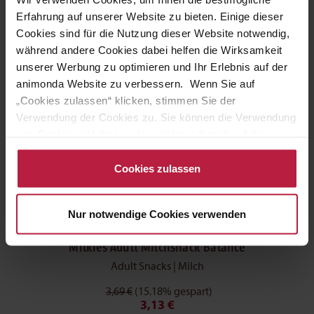
7,89 €
(15.08% gespart)
Erfahrung auf unserer Website zu bieten. Einige dieser
6,70 €
Cookies sind für die Nutzung dieser Website notwendig,
während andere Cookies dabei helfen die Wirksamkeit
unserer Werbung zu optimieren und Ihr Erlebnis auf der
Ihr Vorteil 15
%
animonda Website zu verbessern. Wenn Sie auf
1 x 120g
„Cookies zulassen“ klicken, stimmen Sie der
Verwendung der Cookies zu. Sie können die Verwendung
von Cookies ablehnen oder später jederzeit auf der
Datenschutzseite
ändern/widerrufen oder auf das
Cookiebot-Logo am linken unteren Bildrand klicken. Mit
Cookies zulassen
Klick auf „Cookies zulassen“ erteilen Sie Ihre Einwilligung
auch in die Weitergabe über Ihr Verhalten in unserem
Nur notwendige Cookies verwenden
Shop an unseren Partner, die shopware AG (Ebbinghoff
10, 48624 Schöppingen, Deutschland), die diese Daten
Milkies Adult Milchsnack Balance
Ihnen nicht persönlich zuordnen kann, sie aber zu
Adult Snacks | Milch
eigenen Zwecken (z.B. Produktverbesserungen,
Marktverhaltensanalysen) verarbeiten darf.
3,69 €
(15.18% gespart)
3,13 €