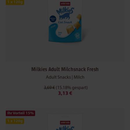
1 x 120g
Milkies Adult Milchsnack Fresh
Adult Snacks | Milch
3,69 €
(15.18% gespart)
3,13 €
Ihr Vorteil 15
%
1 x 120g