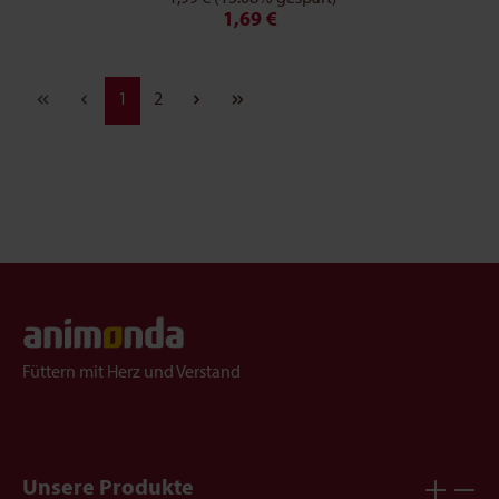
1,69 €
Seite
Seite
1
2
Füttern mit Herz und Verstand
Unsere Produkte