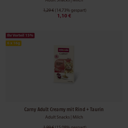
Adult Snacks | Milch
1,29 €
(14.73% gespart)
1,10 €
Ihr Vorteil 15
%
6 x 16g
Carny Adult Creamy mit Rind + Taurin
Adult Snacks | Milch
1,99 €
(15.08% gespart)