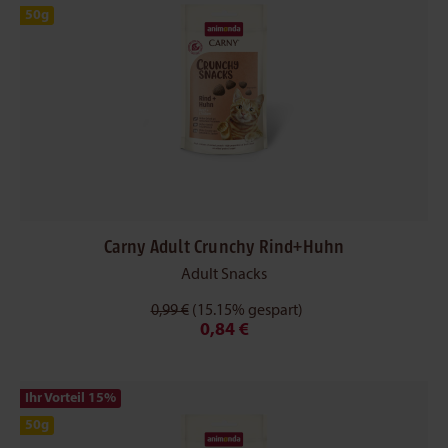
50g
Carny Adult Crunchy Rind+Huhn
Adult Snacks
0,99 €
(15.15% gespart)
0,84 €
Ihr Vorteil 15
%
50g