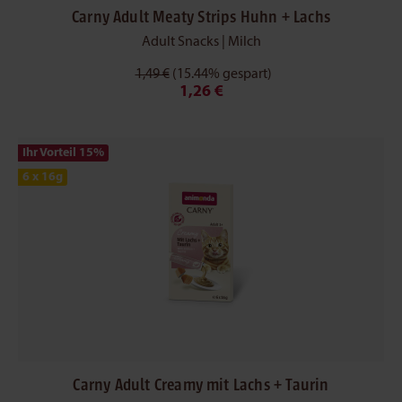
Carny Adult Meaty Strips Huhn + Lachs
Adult Snacks | Milch
1,49 €
(15.44% gespart)
1,26 €
Ihr Vorteil 15
%
6 x 16g
Carny Adult Creamy mit Lachs + Taurin