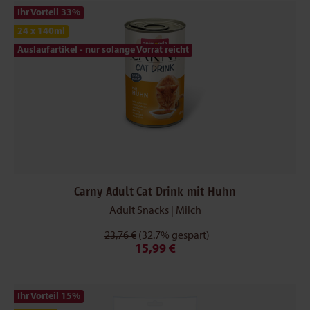
Ihr Vorteil 33
%
24 x 140ml
Auslaufartikel - nur solange Vorrat reicht
Carny Adult Cat Drink mit Huhn
Adult Snacks | Milch
23,76 €
(32.7% gespart)
15,99 €
Ihr Vorteil 15
%