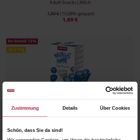
Adult Snacks | Milch
1,99 €
(15.08% gespart)
1,69 €
Ihr Vorteil 15
%
20 x 15g
Zustimmung
Details
Über Cookies
Milkies Adult Milchsnack 20er Active
Schön, dass Sie da sind!
Adult Snacks | Milch
Wir verwenden Cookies, um Ihnen die bestmögliche