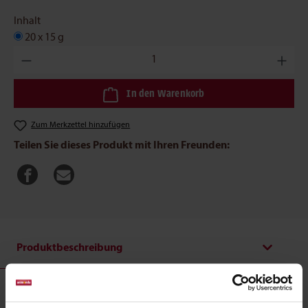
Inhalt
20 x 15 g
Produkt Anzahl: Gib den gewünschten Wert ein oder benutze die
In den Warenkorb
Zum Merkzettel hinzufügen
Teilen Sie dieses Produkt mit Ihren Freunden:
Produktbeschreibung
20er Beauty: Leckerer Vorrat an flüssigen Milch-