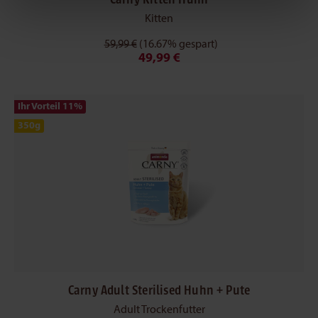
eigenen Zwecken (z.B. Produktverbesserungen,
Kitten
Marktverhaltensanalysen) verarbeiten darf.
59,99 €
(16.67% gespart)
49,99 €
Ihr Vorteil 11
%
350g
Carny Adult Sterilised Huhn + Pute
Adult Trockenfutter