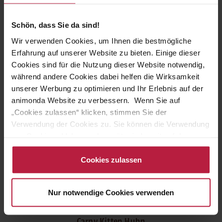
Carny Adult Sterilised Huhn + Pute
Schön, dass Sie da sind!
Adult Trockenfutter
Wir verwenden Cookies, um Ihnen die bestmögliche
15,99 €
(12.51% gespart)
Erfahrung auf unserer Website zu bieten. Einige dieser
13,99 €
Cookies sind für die Nutzung dieser Website notwendig,
während andere Cookies dabei helfen die Wirksamkeit
unserer Werbung zu optimieren und Ihr Erlebnis auf der
Ihr Vorteil 17
%
animonda Website zu verbessern. Wenn Sie auf
10 Kg
„Cookies zulassen“ klicken, stimmen Sie der
Verwendung der Cookies zu. Sie können die Verwendung
von Cookies ablehnen oder später jederzeit auf der
Datenschutzseite
ändern/widerrufen oder auf das
Cookiebot-Logo am linken unteren Bildrand klicken. Mit
Cookies zulassen
Klick auf „Cookies zulassen“ erteilen Sie Ihre Einwilligung
auch in die Weitergabe über Ihr Verhalten in unserem
Nur notwendige Cookies verwenden
Shop an unseren Partner, die shopware AG (Ebbinghoff
10, 48624 Schöppingen, Deutschland), die diese Daten
Ihnen nicht persönlich zuordnen kann, sie aber zu
Carny Kitten Huhn