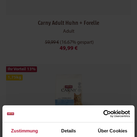
Carny Adult Huhn + Forelle
Adult
59,99 €
(16.67% gespart)
49,99 €
Ihr Vorteil 13
%
1,75kg
Zustimmung
Details
Über Cookies