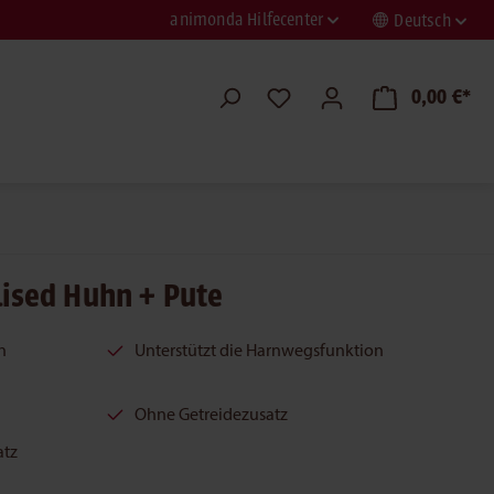
animonda Hilfecenter
Deutsch
0,00 €*
lised Huhn + Pute
n
Unterstützt die Harnwegsfunktion
Ohne Getreidezusatz
atz