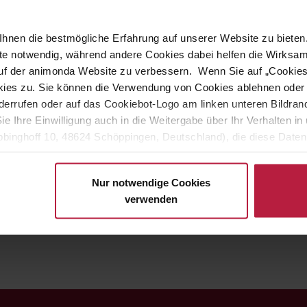
gestellt aus 25 % frischem Hühnerfleisch und ohne Getreidezusatz,
hnen die bestmögliche Erfahrung auf unserer Website zu bieten.
 eine leichte Verdauung für empfindliche Mägen.
ite notwendig, während andere Cookies dabei helfen die Wirksa
 auf der animonda Website zu verbessern. Wenn Sie auf „Cookie
ies zu. Sie können die Verwendung von Cookies ablehnen oder s
ntrolle
errufen oder auf das Cookiebot-Logo am linken unteren Bildrand 
er Harnwege
Sie Ihre Einwilligung auch in die Weitergabe über Ihr Verhalten 
binghoff 10, 48624 Schöppingen, Deutschland), die diese Daten 
eigenen Zwecken (z.B. Produktverbesserungen, Marktverhaltensa
Nur notwendige Cookies
ualität auf Sorgfalt trifft!
verwenden