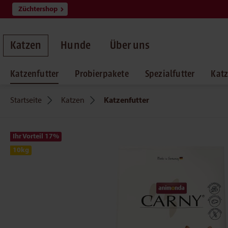
Züchtershop
springen
Zur Hauptnavigation springen
Katzen
Hunde
Über uns
Katzenfutter
Probierpakete
Spezialfutter
Katz
Startseite
Katzen
Katzenfutter
Ihr Vorteil 17
%
10kg