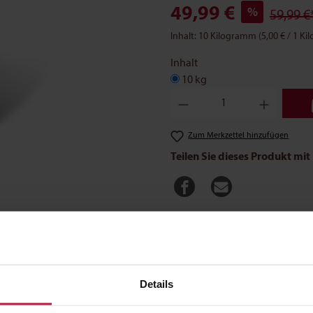
49,99 €
%
59,99 €
Inhalt:
10 Kilogramm
(5,00 € / 1 K
Inhalt
10 kg
Produkt Anzahl: Gib den gewün
Zum Merkzettel hinzufügen
Teilen Sie dieses Produkt mit
Analytische Bestandteile
Zusatzstoffe
Fütteru
Details