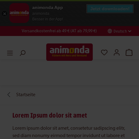
animonda App
Jetzt downloaden!
animonda
Besser in der App!
Versandkostenfrei ab 49 € (AT ab 79,99 €)
Deutsch
en
Zur Suche springen
Startseite
Lorem Ipsum dolor sit amet
Lorem ipsum dolor sit amet, consetetur sadipscing elitr,
sed diam nonumy eirmod tempor invidunt ut labore et