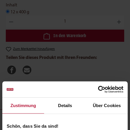
Inhalt
12 x 400 g
Produkt Anzahl: Gib den gewünschten Wert ein oder benutze die
In den Warenkorb
Zum Merkzettel hinzufügen
Teilen Sie dieses Produkt mit Ihren Freunden:
Produktbeschreibung
Zustimmung
Details
Über Cookies
BugBell Rot HappyMood 400g
Schön, dass Sie da sind!