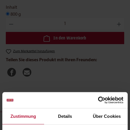
Inhalt
800 g
Produkt Anzahl: Gib den gewünschten Wert ein oder benutze die
In den Warenkorb
Zum Merkzettel hinzufügen
Teilen Sie dieses Produkt mit Ihren Freunden:
Produktbeschreibung
Zustimmung
Details
Über Cookies
BugBell Gelb EnergyWonder 800g