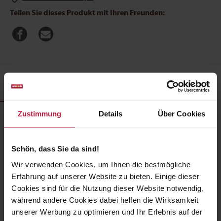
Teilen Sie dieses Produkt mit Ihren Freunden:
Produktbeschreibung
Zustimmung
Details
Über Cookies
BugKeks Gelb 150g
BugKeks Gelb
- der perfekte Snack für den aktiven Lebensstil
Schön, dass Sie da sind!
Ihres pelzigen Freundes!
Wir verwenden Cookies, um Ihnen die bestmögliche
Erfahrung auf unserer Website zu bieten. Einige dieser
Dieses gelbe Kraftpaket mit energiereichen Zutaten wie
Cookies sind für die Nutzung dieser Website notwendig,
Banane, Chiasamen, Kurkuma und L-Carnitin wurde speziell
für Hunde mit viel Energie entwickelt.
während andere Cookies dabei helfen die Wirksamkeit
unserer Werbung zu optimieren und Ihr Erlebnis auf der