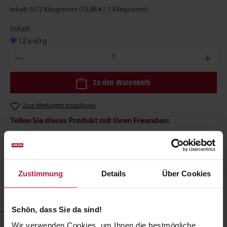
Inhalt:
0.72 Kilogramm
(13,88 € / 1 Kilogramm)
Inhalt
12 x 60 g
Produkt Anzahl: Gib den gewünschten Wert ein oder benutze die
In den Warenkorb
Zum Merkzettel hinzufügen
Teilen Sie dieses Produkt mit Ihren Freunden:
Zustimmung
Details
Über Cookies
Produktbeschreibung
Schön, dass Sie da sind!
Wir verwenden Cookies, um Ihnen die bestmögliche