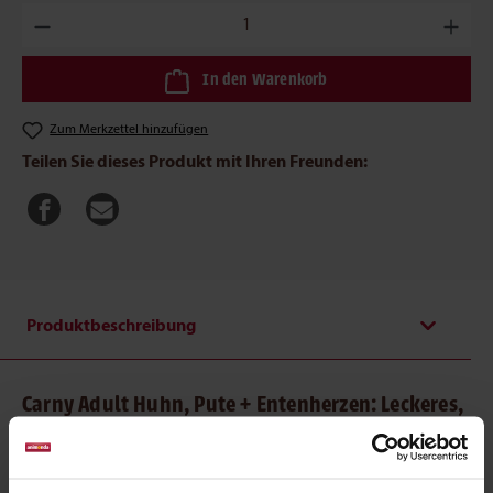
Produkt Anzahl: Gib den gewünschten Wert ein oder benutze die
In den Warenkorb
Zum Merkzettel hinzufügen
Teilen Sie dieses Produkt mit Ihren Freunden:
Produktbeschreibung
Carny Adult Huhn, Pute + Entenherzen: Leckeres,
fleischiges Katzenfutter
So lecker, dass kein Fleischstückchen im Futternapf