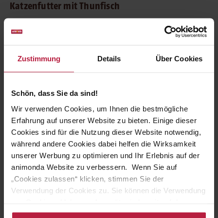
Katzenfutter mit Thunfisch
Ausgewachsene Katzen schätzen
Carny Adult Ocean
Meeresvielfalt Nr. 2!
Das köstliche Katzenfutter verspricht
unvergleichlichen Genuss für Stubentiger - ohne Getreide,
Soja und künstliche Farb- und Konservierungsstoffe.
Zustimmung
Details
Über Cookies
Feine Thunfischfilets begeistern mit delikaten Zutaten wie
Garnelen, Ente oder Ananas.
12 Dosen
des
Nassfutters
Schön, dass Sie da sind!
bieten Katzen, die Fisch lieben, viel Abwechslung.
Wir verwenden Cookies, um Ihnen die bestmögliche
Erfahrung auf unserer Website zu bieten. Einige dieser
Carny Adult Ocean Meeresvielfalt Nr. 2 besteht
Cookies sind für die Nutzung dieser Website notwendig,
aus folgenden Produkten:
während andere Cookies dabei helfen die Wirksamkeit
unserer Werbung zu optimieren und Ihr Erlebnis auf der
3 x Carny Ocean Adult Weißer Thunfisch + Ananas
animonda Website zu verbessern. Wenn Sie auf
„Cookies zulassen“ klicken, stimmen Sie der
Verwendung der Cookies zu. Sie können die Verwendung
3 x Carny Ocean Adult
Weißer Thunfisch + Garnelen
von Cookies ablehnen oder später jederzeit auf der
Datenschutzseite
ändern/widerrufen oder auf das
3 x Carny Ocean Adult Weißer Thunfisch + Kürbis