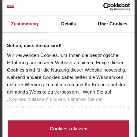
fleischig - frisches Katzenfutter
Frisch und fleischig-gut: Carny Adult Rind, Pute + Shrimps
garantiert eine artgerechte Katzenernährung auf höchstem
Zustimmung
Details
Über Cookies
Niveau. Mit einem
Anteil fleischlicher Zutaten von 65 %
ist
das
Nassfutter aus Rind, Pute und Shrimps
ein
Gaumenschmaus für die Katze. Ausgewachsene Katzen von 1
Schön, dass Sie da sind!
bis 6 Jahren versorgt
Carny Adult Rind, Pute + Shrimps
mit
Wir verwenden Cookies, um Ihnen die bestmögliche
allen lebenswichtigen Nährstoffen.
Erfahrung auf unserer Website zu bieten. Einige dieser
Cookies sind für die Nutzung dieser Website notwendig,
Die schnelle, schonende Verarbeitung erhält Vitamine und
während andere Cookies dabei helfen die Wirksamkeit
Nährstoffe, die 100% frischen Zutaten machen dieses
Feuchtfutter zu einer besonders leckeren Mahlzeit. Katzen
unserer Werbung zu optimieren und Ihr Erlebnis auf der
werden diesen Unterschied schmecken. Carny Adult Rind,
animonda Website zu verbessern. Wenn Sie auf
Pute + Shrimps
kommt ohne Getreide, Soja oder Zucker
„Cookies zulassen“ klicken, stimmen Sie der
aus.
Außerdem enthält das hochwertige Katzenfutter auch
Verwendung der Cookies zu. Sie können die Verwendung
das für Katzen lebensnotwendige Taurin.
von Cookies ablehnen oder später jederzeit auf der
Datenschutzseite
ändern/widerrufen oder auf das
Carny - Fleischig-frisch, wie Katzen es lieben!
Cookiebot-Logo am linken unteren Bildrand klicken. Mit
Cookies zulassen
Klick auf „Cookies zulassen“ erteilen Sie Ihre Einwilligung