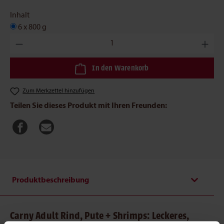
Inhalt
6 x 800 g
Produkt Anzahl: Gib den gewünschten Wert ein oder benutze die
In den Warenkorb
Zum Merkzettel hinzufügen
Teilen Sie dieses Produkt mit Ihren Freunden:
Produktbeschreibung
Carny Adult Rind, Pute + Shrimps: Leckeres,