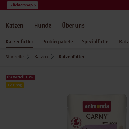
Züchtershop
springen
Zur Hauptnavigation springen
Katzen
Hunde
Über uns
Katzenfutter
Probierpakete
Spezialfutter
Katz
Startseite
Katzen
Katzenfutter
Ihr Vorteil 13
%
12 x 85g