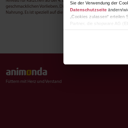
Niveau für Kätzchen ab der 4. Lebenswoche. Schon vor der Gebur
Sie der Verwendung der Cook
geschmacklichen Vorlieben. Die zart-cremige Konsistenz des Bab
Datenschutzseite
ändern/wid
Nahrung. Es ist speziell auf die Nährstoffansprüche wachsender
„Cookies zulassen“ erteilen 
Partner, die shopware AG (Eb
zuordnen kann, sie aber zu 
Füttern mit Herz und Verstand