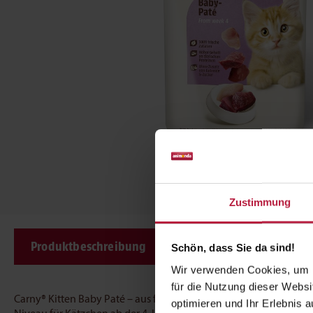
Zustimmung
Produktbeschreibung
Zusammensetzung
Schön, dass Sie da sind!
Wir verwenden Cookies, um I
für die Nutzung dieser Webs
Carny® Kitten Baby Paté – aus frischen fleischlichen Zutaten – 
optimieren und Ihr Erlebnis