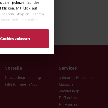
päter jederzeit auf der
klicken. Mit Klick auf
in unserem Shop an unseren
Ihnen nicht persönlich
nalysen) verarbeiten darf.
Cookies zulassen
Vorteile
Services
Newsletteranmeldung
animonda Hilfecenter
Hilfe für Tiere in Not
Magazin
Züchtershop
Für Tierärzte
Für Händler