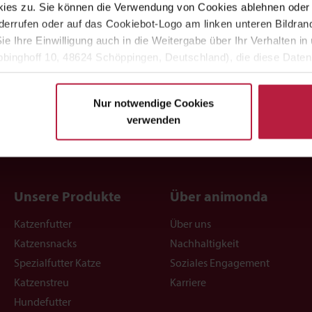
t und im Babyalter entwickeln die Katzenkinder ihre ersten
ies zu. Sie können die Verwendung von Cookies ablehnen oder s
y-Patés erleichtert den Übergang von der Muttermilch zur festen
errufen oder auf das Cookiebot-Logo am linken unteren Bildrand 
 Kätzchen bis zur 16. Woche abgestimmt.
Sie Ihre Einwilligung auch in die Weitergabe über Ihr Verhalten 
binghoff 10, 48624 Schöppingen, Deutschland), die diese Daten 
eigenen Zwecken (z.B. Produktverbesserungen, Marktverhaltensa
Nur notwendige Cookies
verwenden
Unsere Produkte
Über animonda
Katzenfutter
Über uns
Katzensnacks
Nachhaltigkeit
Spezialfutter Katze
Soziales Engagement
Katzenstreu
Karriere
Hundefutter