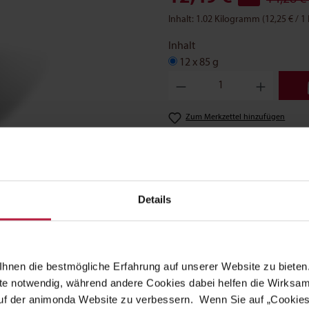
Inhalt:
1.02 Kilogramm
(12,25 € / 
Inhalt
12 x 85 g
Produkt Anzahl: Gib den gewün
Zum Merkzettel hinzufügen
Teilen Sie dieses Produkt mit
Details
Analytische Bestandteile
Zusatzstoffe
Umsetzb
hnen die bestmögliche Erfahrung auf unserer Website zu bieten.
ite notwendig, während andere Cookies dabei helfen die Wirksa
steht für ausgewogene, leckere, gesunde Ernährung auf höchstem
 auf der animonda Website zu verbessern. Wenn Sie auf „Cookie