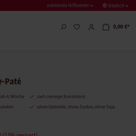
animonda Hilfecenter
Deutsch
0,00 €*
y-Paté
ab 4. Woche
zart-cremige Konsistenz
 Zutaten
ohne Getreide, ohne Zucker, ohne Soja
*
(13% gespart)