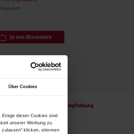
1 Kilogramm)
schten Wert ein oder benutze die Schaltflächen um die Anzahl zu e
In den Warenkorb
 Ihren Freunden:
Über Cookies
are Energie
Fütterungsempfehlung
 Einige dieser Cookies sind
mkeit unserer Werbung zu
s zulassen“ klicken, stimmen