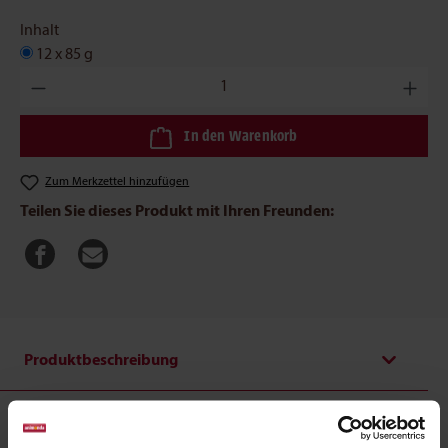
Inhalt
12 x 85 g
Produkt Anzahl: Gib den gewünschten Wert ein oder benutze die
In den Warenkorb
Zum Merkzettel hinzufügen
Teilen Sie dieses Produkt mit Ihren Freunden:
Produktbeschreibung
Carny Kitten Rind, Kalb + Huhn: Kittenfutter im