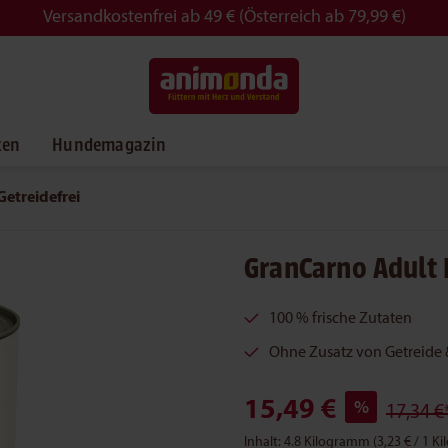
Versandkostenfrei ab 49 € (Österreich ab 79,99 €)
ken
Hundemagazin
Getreidefrei
GranCarno Adult 
100 % frische Zutaten
Ohne Zusatz von Getreide 
15,49 €
%
17,34 €
Inhalt:
4.8 Kilogramm
(3,23 € / 1 