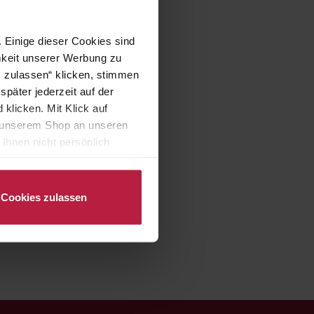
 Einige dieser Cookies sind
mkeit unserer Werbung zu
s zulassen“ klicken, stimmen
päter jederzeit auf der
klicken. Mit Klick auf
in unserem Shop an unseren
Ihnen nicht persönlich
nalysen) verarbeiten darf.
Cookies zulassen