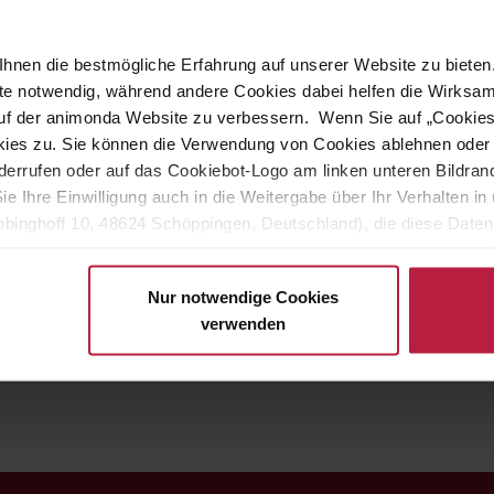
rzen
sorgt für leckere Abwechslung im Hundenapf.
100 Prozent
r ein besonderes Genusserlebnis - mit sichtbaren, fleischigen
hnen die bestmögliche Erfahrung auf unserer Website zu bieten.
ite notwendig, während andere Cookies dabei helfen die Wirksa
n 1-6 Jahren versorgt Fellnasen mit allen lebenswichtigen
 auf der animonda Website zu verbessern. Wenn Sie auf „Cookie
hland hergestellt und kommt ohne künstliche Farb- und
ies zu. Sie können die Verwendung von Cookies ablehnen oder s
errufen oder auf das Cookiebot-Logo am linken unteren Bildrand 
Sie Ihre Einwilligung auch in die Weitergabe über Ihr Verhalten 
len!
binghoff 10, 48624 Schöppingen, Deutschland), die diese Daten 
eigenen Zwecken (z.B. Produktverbesserungen, Marktverhaltensa
e Hundefuttermarke GranCarno®. Frische, fleischliche Zutaten
chätzen. Das leckere Nassfutter von GranCarno versorgt den Hund
Nur notwendige Cookies
verwenden