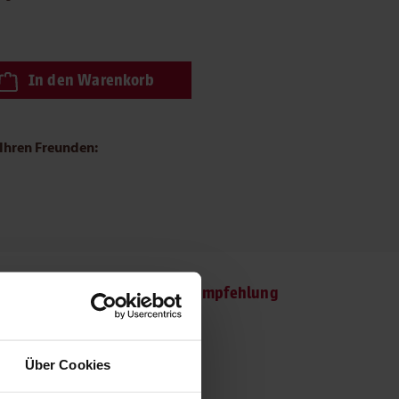
schten Wert ein oder benutze die Schaltflächen um die Anzahl zu e
In den Warenkorb
 Ihren Freunden:
are Energie
Fütterungsempfehlung
Über Cookies