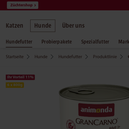
Züchtershop
springen
Zur Hauptnavigation springen
Katzen
Hunde
Über uns
Hundefutter
Probierpakete
Spezialfutter
Mar
Startseite
Hunde
Hundefutter
Produktlinie
Ihr Vorteil 11
%
6 x 800g