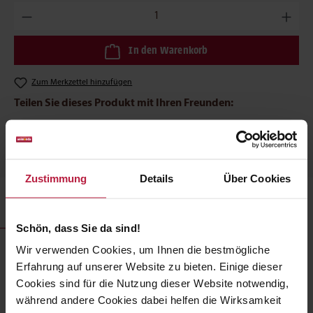
Produkt Anzahl: Gib den gewünschten Wert ein oder benutze die
In den Warenkorb
Zum Merkzettel hinzufügen
Teilen Sie dieses Produkt mit Ihren Freunden:
Zustimmung
Details
Über Cookies
Produktbeschreibung
Schön, dass Sie da sind!
Wir verwenden Cookies, um Ihnen die bestmögliche
GranCarno® Adult steht für ausgewogene, leckere gesunde
Erfahrung auf unserer Website zu bieten. Einige dieser
Ernährung auf höchstem Niveau für ausgewachsene Hunde
Cookies sind für die Nutzung dieser Website notwendig,
von 1 - 6 Jahren. Die ausgewählten, frischen fleischlichen
Rohstoffe garantieren den unvergleichlichen Geschmack,
während andere Cookies dabei helfen die Wirksamkeit
den Hunde so sehr schätzen. GranCarno Adult versorgt den