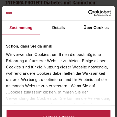
INTEGRA PROTECT Diabetes mit Kaninchen:
Diätfutter für Katzen mit Diabetes
Schützt, hilft und schmeckt!
INTEGRA PROTECT Diabetes
mit Kaninchen
schmeckt zuckerkranken Katzen sehr gut.
Zustimmung
Details
Über Cookies
Dabei setzt das
Diabetes Diätfutter für Katzen
auf
hochwertige fleischliche Zutaten und kommt ohne Getreide
und Zucker aus.
Schön, dass Sie da sind!
Wir verwenden Cookies, um Ihnen die bestmögliche
INTEGRA PROTECT Diabetes mit Kaninchen ist proteinreich
Erfahrung auf unserer Website zu bieten. Einige dieser
und kohlenhydratarm und daher für die Ernährung von
Cookies sind für die Nutzung dieser Website notwendig,
Katzen mit Diabetes mellitus optimal geeignet. Kombiniert
während andere Cookies dabei helfen die Wirksamkeit
mit einer Behandlung durch den Tierarzt kann das Futter das
Wohlbefinden des Stubentigers verbessern.
unserer Werbung zu optimieren und Ihr Erlebnis auf der
animonda Website zu verbessern. Wenn Sie auf
„Cookies zulassen“ klicken, stimmen Sie der
INTEGRA PROTECT – Das Diätfutter, das schmeckt
Verwendung der Cookies zu. Sie können die Verwendung
von Cookies ablehnen oder später jederzeit auf der
INTEGRA PROTECT wurde für die besonderen Bedürfnisse
kranker Katzen entwickelt und wird sehr gut von
Datenschutzseite
ändern/widerrufen oder auf das
Stubentigern akzeptiert. Für folgende Krankheiten sind
Cookiebot-Logo am linken unteren Bildrand klicken. Mit