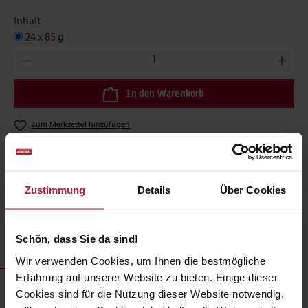
Inhalt
24 x 85 g
Produkt Anzahl: Gib den gewünschten Wert ein oder benutze die
In den Warenkorb
Zum Merkzettel hinzufügen
Teilen Sie dieses Produkt mit Ihren Freunden:
Zustimmung
Details
Über Cookies
Schön, dass Sie da sind!
Produktbeschreibung
Wir verwenden Cookies, um Ihnen die bestmögliche
Erfahrung auf unserer Website zu bieten. Einige dieser
Cookies sind für die Nutzung dieser Website notwendig,
INTEGRA PROTECT Sensitive wurde speziell für Katzen mit