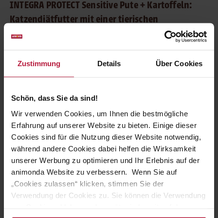
INTEGRA PROTECT Sensitive Pute + Kartoffeln:
Katzendiätfutter mit einer tierischen
Eiweißquelle
Ein Nassfutter, das perfekt auf Stubentiger mit
Zustimmung
Details
Über Cookies
Futtermittelallergie abgestimmt ist:
INTEGRA PROTECT
Sensitive Pute + Kartoffeln
. Eine Futtermittelallergie kann
bei der Katze Symptome wie Juckreiz oder Durchfall
auslösen. Deshalb setzt diese Diätnahrung auf nur zwei
Schön, dass Sie da sind!
Proteinquellen: Pute als tierische Eiweißquelle und Kartoffeln
Wir verwenden Cookies, um Ihnen die bestmögliche
als pflanzliche.
Erfahrung auf unserer Website zu bieten. Einige dieser
Cookies sind für die Nutzung dieser Website notwendig,
INTEGRA PROTECT Sensitive Pute + Kartoffeln wird
während andere Cookies dabei helfen die Wirksamkeit
ausgezeichnet von Stubentigern gefressen und kann bei
unserer Werbung zu optimieren und Ihr Erlebnis auf der
einer Futtermittelunverträglichkeit Abhilfe verschaffen und
das Wohlbefinden der Katze verbessern.
animonda Website zu verbessern. Wenn Sie auf
„Cookies zulassen“ klicken, stimmen Sie der
Verwendung der Cookies zu. Sie können die Verwendung
INTEGRA PROTECT – Das Diätfutter, das schmeckt
von Cookies ablehnen oder später jederzeit auf der