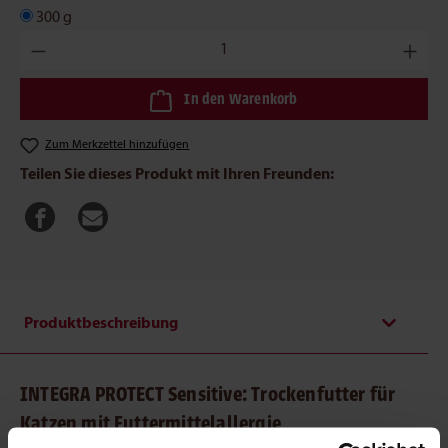
300 g
Produkt Anzahl: Gib den gewünschten Wert ein oder benutze die
In den Warenkorb
Zum Merkzettel hinzufügen
Teilen Sie dieses Produkt mit Ihren Freunden:
Produktbeschreibung
INTEGRA PROTECT Sensitive: Trockenfutter für
Katzen mit Futtermittelallergie