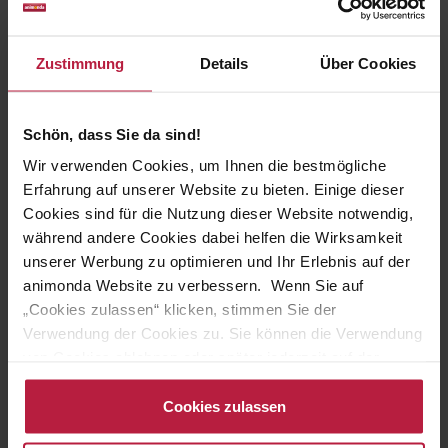
INTEGRA PROTECT Sensitive
ist von Tierärzten für Katzen
mit Futtermittelunverträglichkeiten entwickelt worden. Es
unterstützt das Wohlbefinden von Stubentigern, bei denen
Zustimmung
Details
Über Cookies
sich die Futtermittelallergie in Form von Juckreiz und/ oder
Durchfall äußert.
Schön, dass Sie da sind!
Durch ausgewählte tierische und pflanzliche Proteine kann
Wir verwenden Cookies, um Ihnen die bestmögliche
das
Trockenfutter die Symptome bei Katzen mit
Erfahrung auf unserer Website zu bieten. Einige dieser
Futtermittelallergie verschwinden lassen.
Das Sensitive
Cookies sind für die Nutzung dieser Website notwendig,
Trockenfutter ist im 300 g und im 1,2 kg Beutel erhätlich.
während andere Cookies dabei helfen die Wirksamkeit
unserer Werbung zu optimieren und Ihr Erlebnis auf der
INTEGRA PROTECT – Das Diätfutter, das schmeckt
animonda Website zu verbessern. Wenn Sie auf
„Cookies zulassen“ klicken, stimmen Sie der
INTEGRA PROTECT wurde für die besonderen Bedürfnisse
Verwendung der Cookies zu. Sie können die Verwendung
kranker Katzen entwickelt und wird sehr gut von
Stubentigern akzeptiert. Für folgende Krankheiten sind
von Cookies ablehnen oder später jederzeit auf der
INTEGRA PROTECT Spezialnahrungen erhältlich:
Datenschutzseite
ändern/widerrufen oder auf das
Cookiebot-Logo am linken unteren Bildrand klicken. Mit
Cookies zulassen
Klick auf „Cookies zulassen“ erteilen Sie Ihre Einwilligung
chronische Niereninsuffizienz