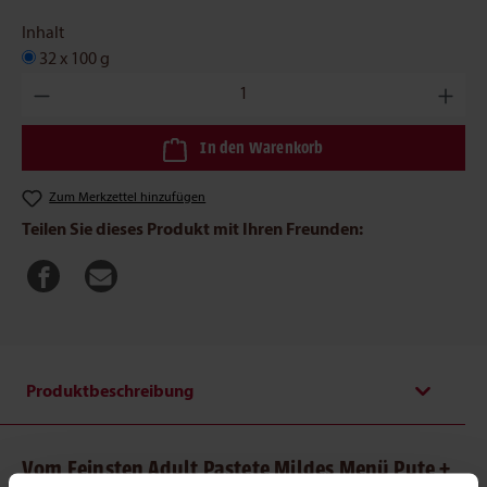
Inhalt
32 x 100 g
Produkt Anzahl: Gib den gewünschten Wert ein oder benutze die
In den Warenkorb
Zum Merkzettel hinzufügen
Teilen Sie dieses Produkt mit Ihren Freunden:
Produktbeschreibung
Vom Feinsten Adult Pastete Mildes Menü Pute +