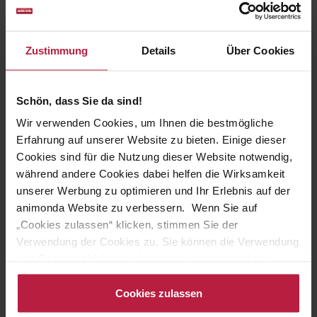
Lachs: Futter mit Pute auch für sensible Katzen
Bekömmlich und gleichzeitig unglaublich lecker für die
Zustimmung
Details
Über Cookies
Katze? Beide Eigenschaften vereint
Vom Feinsten Adult
Pastete Mildes Menü Pute + Lachs.
Das köstliche
Katzenfutter besteht aus leicht verdaulichem Putenfleisch
kombiniert mit delikatem Lachs.
Schön, dass Sie da sind!
Wir verwenden Cookies, um Ihnen die bestmögliche
Vom Feinsten Adult Pastete Mildes Menü Pute + Lachs eignet
Erfahrung auf unserer Website zu bieten. Einige dieser
sich perfekt
für ernährungssensible Katzen, die besonders
Cookies sind für die Nutzung dieser Website notwendig,
verwöhnt werden wollen.
Dieses köstliche Futter ist auf die
während andere Cookies dabei helfen die Wirksamkeit
Nährstoffbedürfnisse von ausgewachsenen Katzen von 1-6
unserer Werbung zu optimieren und Ihr Erlebnis auf der
Jahren abgestimmt und versorgt sie mit allen
animonda Website zu verbessern. Wenn Sie auf
lebenswichtigen Nährstoffen sowie Taurin. So kommt
einzigartiger und gesunder Genuss für den Stubentiger in
„Cookies zulassen“ klicken, stimmen Sie der
den Napf!
Verwendung der Cookies zu. Sie können die Verwendung
von Cookies ablehnen oder später jederzeit auf der
Datenschutzseite
ändern/widerrufen oder auf das
Vom Feinsten – für die Liebsten nur Vom
Cookiebot-Logo am linken unteren Bildrand klicken. Mit
Cookies zulassen
Feinsten!
Klick auf „Cookies zulassen“ erteilen Sie Ihre Einwilligung