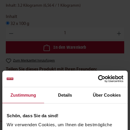
Inhalt:
3.2 Kilogramm
(6,56 € / 1 Kilogramm)
Inhalt
32 x 100 g
Produkt Anzahl: Gib den gewünschten Wert ein oder benutze die
In den Warenkorb
Zum Merkzettel hinzufügen
Teilen Sie dieses Produkt mit Ihren Freunden:
Zustimmung
Details
Über Cookies
Produktbeschreibung
Schön, dass Sie da sind!
Wir verwenden Cookies, um Ihnen die bestmögliche