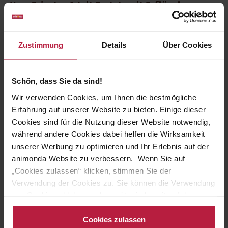
Vom Feinsten Adult Pastete mit Geflügel +
Sahnekern: Katzenfutter mit einem Kern aus
Sahne
Zustimmung
Details
Über Cookies
Ein köstliches Futter für genussverwöhnte Stubentiger mit
hohen Ansprüchen:
Vom Feinsten Adult Pastete mit
Geflügel + Sahnekern.
Die leckere Pastete mit
fein
Schön, dass Sie da sind!
abgestimmten Zutaten und köstlicher Sahne überzeugt
Wir verwenden Cookies, um Ihnen die bestmögliche
Katzengourmets.
Erfahrung auf unserer Website zu bieten. Einige dieser
Cookies sind für die Nutzung dieser Website notwendig,
Vom Feinsten Adult Pastete mit Geflügel + Sahnekern
während andere Cookies dabei helfen die Wirksamkeit
versorgt Katzen mit allen lebenswichtigen Nährstoffen, die
unserer Werbung zu optimieren und Ihr Erlebnis auf der
sie täglich brauchen: perfekt abgestimmt auf die Ansprüche
von ausgewachsenen Katzen von 1-6 Jahren.
Stubentiger,
animonda Website zu verbessern. Wenn Sie auf
die einen besonderen Genuss schätzen, können aus dem
„Cookies zulassen“ klicken, stimmen Sie der
vielfältigen Vom Feinsten Produktsortiment unter
Verwendung der Cookies zu. Sie können die Verwendung
verschiedensten Zubereitungen auswählen.
von Cookies ablehnen oder später jederzeit auf der
Datenschutzseite
ändern/widerrufen oder auf das
Vom Feinsten – für die Liebsten nur Vom
Cookiebot-Logo am linken unteren Bildrand klicken. Mit
Cookies zulassen