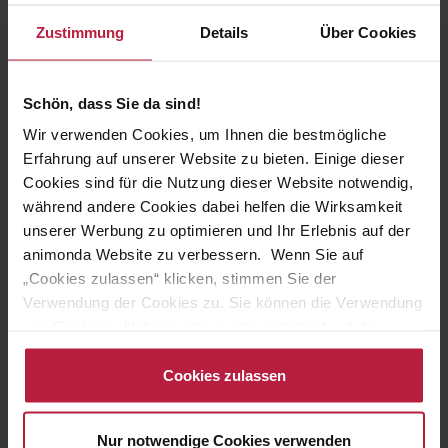
Vom Feinsten Adult Mousse mit Huhn +
Zustimmung
Details
Über Cookies
Kaninchen: Zartes Mousse für Genießer-Katzen
Vom Feinsten Adult Mousse mit Huhn + Kaninchen
bringt
einzigartigen Genuss in den Napf. Ausgewählte fleischliche
Schön, dass Sie da sind!
Zutaten in zarter Mousse-Konsistenz überzeugen auch
Wir verwenden Cookies, um Ihnen die bestmögliche
wählerische Stubentiger.
Erfahrung auf unserer Website zu bieten. Einige dieser
Cookies sind für die Nutzung dieser Website notwendig,
Dieses
Katzenfutter Mousse
versorgt ausgewachsene
während andere Cookies dabei helfen die Wirksamkeit
Katzen von 1-6 Jahren mit allen lebenswichtigen Nährstoffen
unserer Werbung zu optimieren und Ihr Erlebnis auf der
und Taurin. Vom Feinsten Adult Mousse mit Huhn +
animonda Website zu verbessern. Wenn Sie auf
Kaninchen wird ohne Getreide, Soja und Zucker hergestellt.
„Cookies zulassen“ klicken, stimmen Sie der
Verwendung der Cookies zu. Sie können die Verwendung
Vom Feinsten – für die Liebsten nur Vom
von Cookies ablehnen oder später jederzeit auf der
Feinsten!
Datenschutzseite
ändern/widerrufen oder auf das
Cookiebot-Logo am linken unteren Bildrand klicken. Mit
Cookies zulassen
Katzen lieben es verwöhnt zu werden! Beste Qualität trifft auf
Klick auf „Cookies zulassen“ erteilen Sie Ihre Einwilligung
vorzüglichen Geschmack: die Katzenfuttermarke Vom
auch in die Weitergabe über Ihr Verhalten in unserem
Feinsten wird den hohen Ansprüchen von Katzen gerecht.
Nur notwendige Cookies verwenden
Shop an unseren Partner, die shopware AG (Ebbinghoff