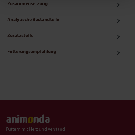
Marktverhaltensanalysen) verarbeiten darf.
Zusammensetzung
Analytische Bestandteile
Zusatzstoffe
Fütterungsempfehlung
Füttern mit Herz und Verstand