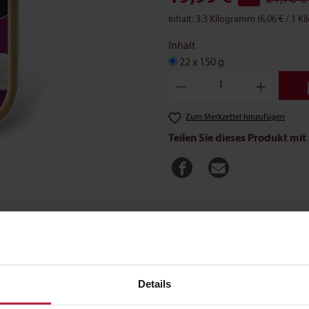
Inhalt:
3.3 Kilogramm
(6,06 € / 1 
Inhalt
22 x 150 g
Produkt Anzahl: Gib den gewün
Zum Merkzettel hinzufügen
Teilen Sie dieses Produkt mit
Analytische Bestandteile
Zusatzstoffe
Umsetzb
Details
mm: Vorzügliches Nassfutter für Senior Hunde