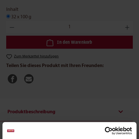
Inhalt
32 x 100 g
Produkt Anzahl: Gib den gewünschten Wert ein oder benutze die
In den Warenkorb
Zum Merkzettel hinzufügen
Teilen Sie dieses Produkt mit Ihren Freunden:
Produktbeschreibung
Vom Feinsten Senior Pastete mit Geflügel: