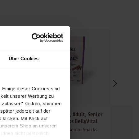
Ihr Vorteil 15
%
Ihr Vortei
60g
60g
Über Cookies
 Einige dieser Cookies sind
mkeit unserer Werbung zu
s zulassen“ klicken, stimmen
päter jederzeit auf der
enior
BugBell Junior, Adult, Senior
BugB
klicken. Mit Klick auf
ax
Knabbersticks BellyVital
Kna
in unserem Shop an unseren
cks
Junior, Adult, Senior Snacks
Ju
Ihnen nicht persönlich