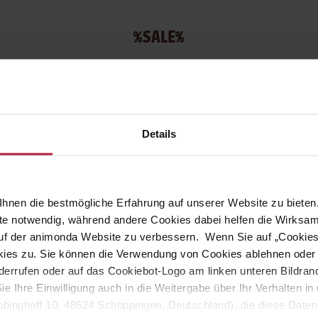
%SALE%
il 15
%
Ihr Vorteil 15
%
150g
Details
hnen die bestmögliche Erfahrung auf unserer Website zu bieten.
ite notwendig, während andere Cookies dabei helfen die Wirksa
 auf der animonda Website zu verbessern. Wenn Sie auf „Cookie
ies zu. Sie können die Verwendung von Cookies ablehnen oder s
ell Junior, Adult, Senior
BugBell Junior, Adult, S
errufen oder auf das Cookiebot-Logo am linken unteren Bildrand 
undekeks HappyMood
Hundekeks MagicRel
Sie Ihre Einwilligung auch in die Weitergabe über Ihr Verhalten 
nior, Adult, Senior Snacks
Junior, Adult, Senior Sna
binghoff 10, 48624 Schöppingen, Deutschland), die diese Daten 