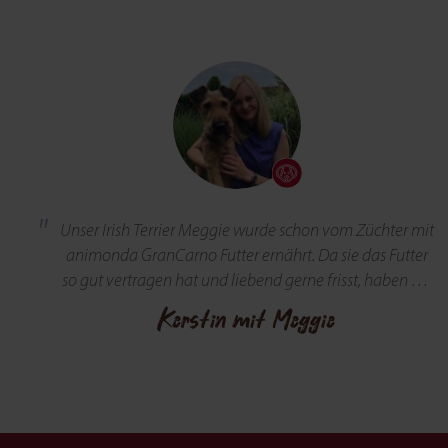
Unser Irish Terrier Meggie wurde schon vom Züchter mit
animonda GranCarno Futter ernährt. Da sie das Futter
so gut vertragen hat und liebend gerne frisst, haben wir
es beibehalten. Ihre Lieblingssorte heißt "Lamm pur".
Kerstin mit Meggie
Auch die Meat Chunks und Dental Stangen werden hier
sehr geliebt und müssen immer vorhanden sein! Bei
animonda gibt es das passende, abgestimmte Futter für
Hunde jeden Alters sowie Spezialfutter für besondere
Bedürfnisse. Nach einer Durchfallerkrankung können