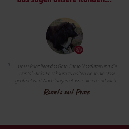
Unser Prinz liebt das Gran Carno Nassfutter und die
Dental Sticks. Er ist kaum zu halten wenn die Dose
geöffnet wird. Nach langem Ausprobieren sind wir bei
Gran Carno geblieben, da uns die Qualität überzeugt
Renate mit Prinz
hat. Den Stick genießt er in aller Ruhe.