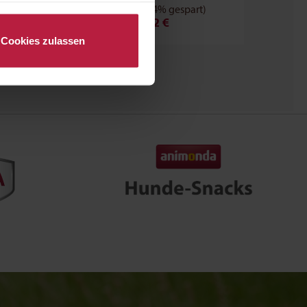
nalysen) verarbeiten darf.
)
3,79 €
(15.04% gespart)
3,22 €
Cookies zulassen