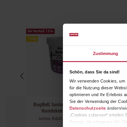
Produktgalerie überspringen
Ihr Vorteil 15
%
Ihr Vorte
150g
150g
Zustimmung
Schön, dass Sie da sind!
Wir verwenden Cookies, um I
für die Nutzung dieser Webs
optimieren und Ihr Erlebnis
Sie der Verwendung der Cook
 Love
BugBell Junior, Adult, Senior
BugB
Datenschutzseite
ändern/wid
i
Hundekeks BellyVital
H
„Cookies zulassen“ erteilen 
Junior, Adult, Senior Snacks
Ju
Partner, die shopware AG (Eb