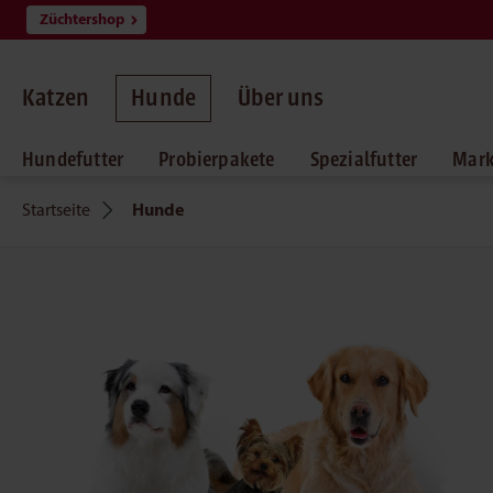
Züchtershop
springen
Zur Hauptnavigation springen
Katzen
Hunde
Über uns
Hundefutter
Probierpakete
Spezialfutter
Mar
Startseite
Hunde