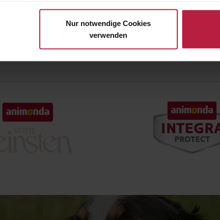
eigenen Zwecken (z.B. Produktverbesserungen, Marktverhaltensa
4,99 €
(15.03% gespart)
4,99 €
(15.03% gespart
4,24 €
4,24 €
Nur notwendige Cookies
verwenden