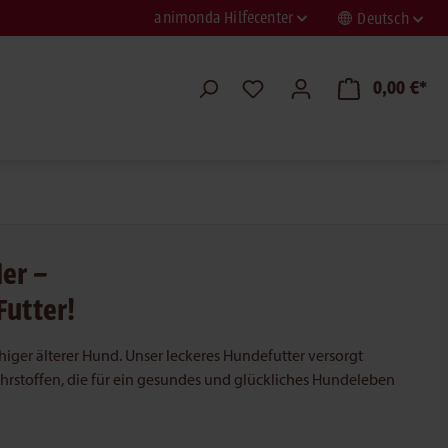
animonda Hilfecenter
Deutsch
0,00 €*
er –
Futter!
iger älterer Hund. Unser leckeres Hundefutter versorgt
hrstoffen, die für ein gesundes und glückliches Hundeleben