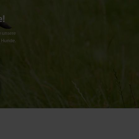
e!
e unsere
e Hunde.