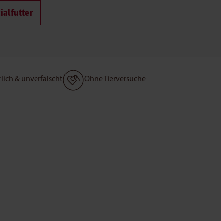
ialfutter
lich & unverfälscht
Ohne Tierversuche