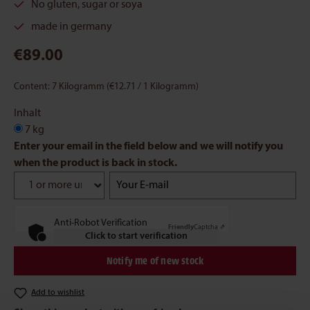
No gluten, sugar or soya
made in germany
€89.00
Content:
7 Kilogramm
(€12.71 / 1 Kilogramm)
Inhalt
7 kg
Enter your email in the field below and we will notify you
when the product is back in stock.
Your E-mail
Anti-Robot Verification
Friendly
Captcha ⇗
Click to start verification
Notify me of new stock
Add to wishlist