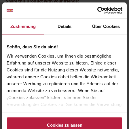
Share this product with your friends:
Zustimmung
Details
Über Cookies
Description
Schön, dass Sie da sind!
Wir verwenden Cookies, um Ihnen die bestmögliche
Erfahrung auf unserer Website zu bieten. Einige dieser
BugBell Violet BellyVital 7kg
Cookies sind für die Nutzung dieser Website notwendig,
während andere Cookies dabei helfen die Wirksamkeit
BugBell Violet BellyVital - the perfect dry food for dogs with
food intolerances! The formula is developed to support a
unserer Werbung zu optimieren und Ihr Erlebnis auf der
stable gut flora while being well-tolerated and
animonda Website zu verbessern. Wenn Sie auf
hypoallergenic.
„Cookies zulassen“ klicken, stimmen Sie der
Verwendung der Cookies zu. Sie können die Verwendung
The key benefits are:
von Cookies ablehnen oder später jederzeit auf der
Datenschutzseite
ändern/widerrufen oder auf das
Cookiebot-Logo am linken unteren Bildrand klicken. Mit
Cookies zulassen
Blueberries and Pumpkin
: For optimal development of