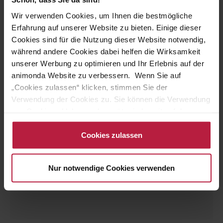
Wir verwenden Cookies, um Ihnen die bestmögliche
Erfahrung auf unserer Website zu bieten. Einige dieser
Vom Feinsten Gourmet centre with Chicken, egg
Cookies sind für die Nutzung dieser Website notwendig,
+ ham
während andere Cookies dabei helfen die Wirksamkeit
€21.78
(8.22% saved)
unserer Werbung zu optimieren und Ihr Erlebnis auf der
€19.99
animonda Website zu verbessern. Wenn Sie auf
„Cookies zulassen“ klicken, stimmen Sie der
Verwendung der Cookies zu. Sie können die Verwendung
%
von Cookies ablehnen oder später jederzeit auf der
Datenschutzseite
ändern/widerrufen oder auf das
Cookiebot-Logo am linken unteren Bildrand klicken. Mit
Cookies zulassen
Klick auf „Cookies zulassen“ erteilen Sie Ihre Einwilligung
auch in die Weitergabe über Ihr Verhalten in unserem
Nur notwendige Cookies verwenden
Shop an unseren Partner, die shopware AG (Ebbinghoff
10, 48624 Schöppingen, Deutschland), die diese Daten
Ihnen nicht persönlich zuordnen kann, sie aber zu
eigenen Zwecken (z.B. Produktverbesserungen,
Marktverhaltensanalysen) verarbeiten darf.