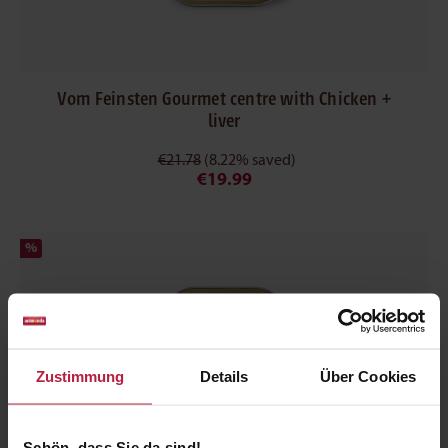
Vom Feinsten Gourmet centre with Chicken +
liver
€21.78
(8.22% saved)
€19.99
%
Zustimmung
Details
Über Cookies
Schön, dass Sie da sind!