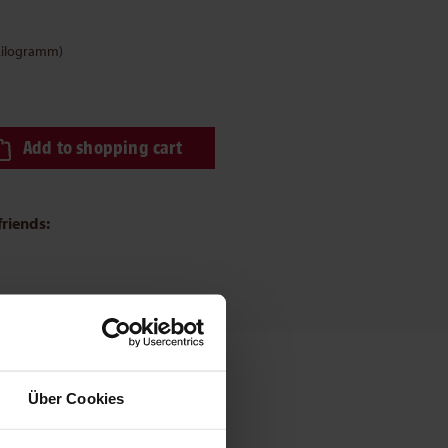
 Kilogramm)
ired amount or use the buttons to increase or decrease the quantity.
Add to shopping cart
friends:
Über Cookies