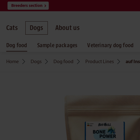
Breeders section
search
Skip to main navigation
Cats
Dogs
About us
Dog food
Sample packages
Veterinary dog food
Home
Dogs
Dog food
Product Lines
auf In