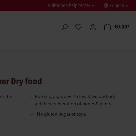
animonda help center
English
€0.00*
er Dry food
ts the
Rosehip, alga, devil‘s claw & willow bark
aid the regeneration of bones & joints
No gluten, sugar or soya