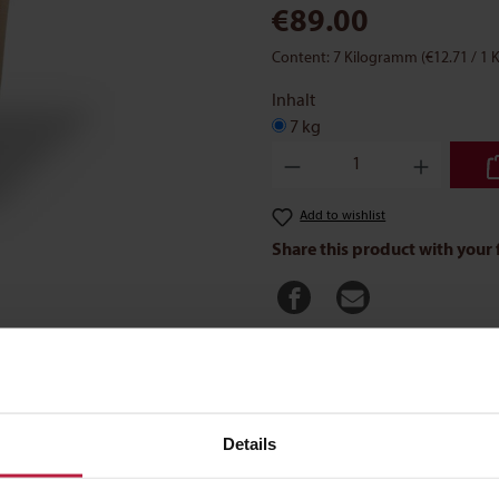
€89.00
Content:
7 Kilogramm
(€12.71 / 1
Inhalt
7 kg
Product Quantity: Enter the des
Add to wishlist
Share this product with your 
Feeding recommendation
Details