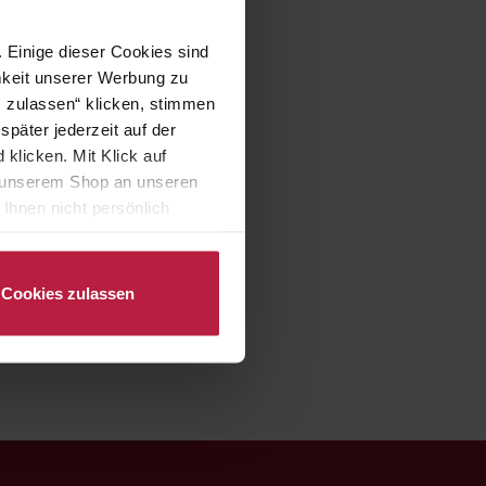
 Einige dieser Cookies sind
mkeit unserer Werbung zu
s zulassen“ klicken, stimmen
päter jederzeit auf der
klicken. Mit Klick auf
in unserem Shop an unseren
Ihnen nicht persönlich
nalysen) verarbeiten darf.
Cookies zulassen