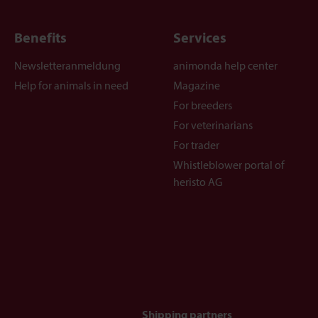
Benefits
Services
Newsletteranmeldung
animonda help center
Help for animals in need
Magazine
For breeders
For veterinarians
For trader
Whistleblower portal of
heristo AG
Shipping partners