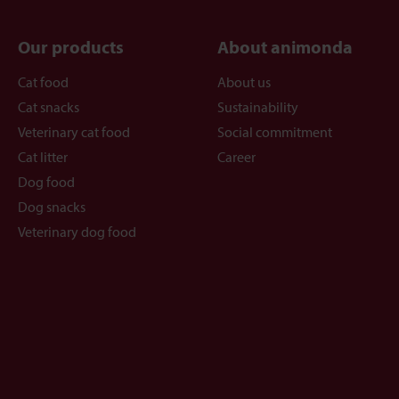
Our products
About animonda
Cat food
About us
Cat snacks
Sustainability
Veterinary cat food
Social commitment
Cat litter
Career
Dog food
Dog snacks
Veterinary dog food