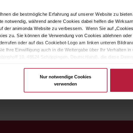
hnen die bestmögliche Erfahrung auf unserer Website zu bieten.
BugBell Blue BonePower
dry food.
ite notwendig, während andere Cookies dabei helfen die Wirksa
 auf der animonda Website zu verbessern. Wenn Sie auf „Cookie
tolerance.
ies zu. Sie können die Verwendung von Cookies ablehnen oder s
errufen oder auf das Cookiebot-Logo am linken unteren Bildrand 
stem
Sie Ihre Einwilligung auch in die Weitergabe über Ihr Verhalten 
on of bones and joints
binghoff 10, 48624 Schöppingen, Deutschland), die diese Daten 
eigenen Zwecken (z.B. Produktverbesserungen, Marktverhaltensa
Nur notwendige Cookies
t keeps them vital!
verwenden