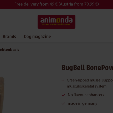
Free delivery from 49 € (Austria from 79,99 €)
Brands
Dog magazine
sektenbasis
BugBell BonePow
Green-lipped mussel suppor
musculoskeletal system
No flavour enhancers
made in germany