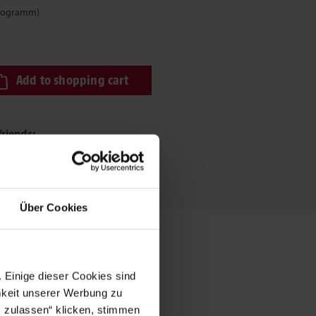
Kilogramm)
ired amount or use the buttons to increase or decrease the quantity.
Add to shopping cart
friends:
Über Cookies
 Einige dieser Cookies sind
mkeit unserer Werbung zu
s zulassen“ klicken, stimmen