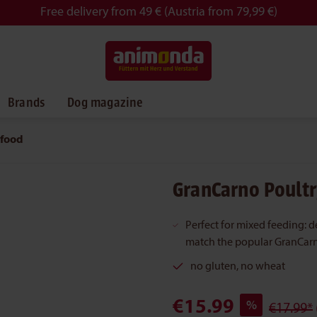
Free delivery from 49 € (Austria from 79,99 €)
Brands
Dog magazine
 food
GranCarno Poult
Perfect for mixed feeding: 
match the popular GranCar
no gluten, no wheat
€15.99
%
€17.99*