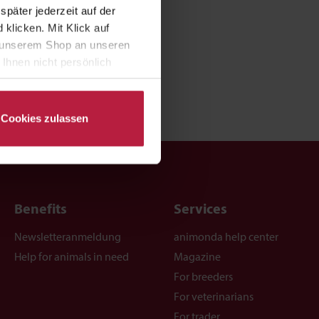
päter jederzeit auf der
klicken. Mit Klick auf
in unserem Shop an unseren
Ihnen nicht persönlich
nalysen) verarbeiten darf.
Cookies zulassen
Benefits
Services
Newsletteranmeldung
animonda help center
Help for animals in need
Magazine
For breeders
For veterinarians
For trader