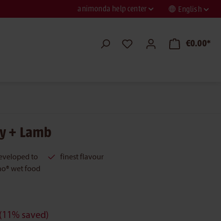
animonda help center
English
€0.00*
ry + Lamb
developed to
finest flavour
no® wet food
(11% saved)