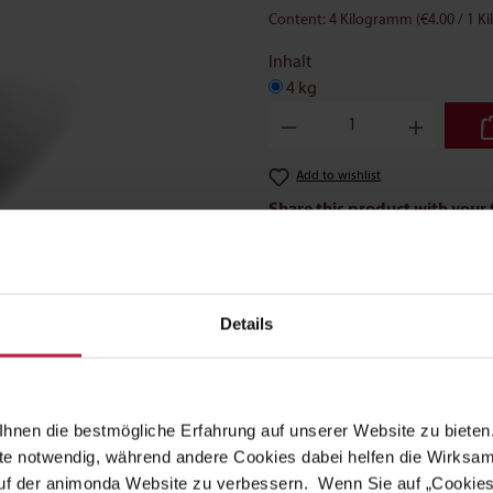
Content:
4 Kilogramm
(€4.00 / 1 
Inhalt
4 kg
Product Quantity: Enter the des
Add to wishlist
Share this product with your 
Details
Nutritional additives
Feeding recommendation
hnen die bestmögliche Erfahrung auf unserer Website zu bieten.
ite notwendig, während andere Cookies dabei helfen die Wirksa
s their energy and tastes delicious. GranCarno® Adult dry food
 auf der animonda Website zu verbessern. Wenn Sie auf „Cookie
m 1 - 6 years old. The crunchy dry food is rich in fresh poultry meat