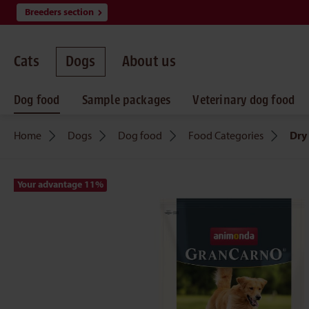
Breeders section
search
Skip to main navigation
Cats
Dogs
About us
Dog food
Sample packages
Veterinary dog food
Home
Dogs
Dog food
Food Categories
Dry
Your advantage 11
%