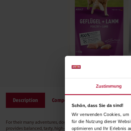
Zustimmung
Description
Composition
Ingredients
Schön, dass Sie da sind!
Wir verwenden Cookies, um I
für die Nutzung dieser Webs
For their many adventures, dogs need wholesome food that boost
optimieren und Ihr Erlebnis
provides balanced, tasty, high-quality nutrition for adult dogs fro