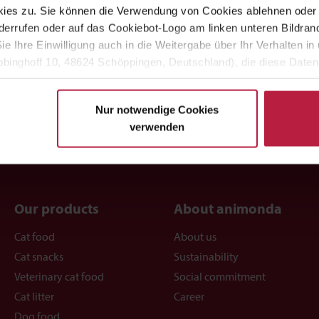
ials, wholesomeness and ideal digestibility are the perfect basis for
ies zu. Sie können die Verwendung von Cookies ablehnen oder s
 grains are deliberately avoided, making it suitable even for
errufen oder auf das Cookiebot-Logo am linken unteren Bildrand 
 GranCarno wet food and is therefore ideal for mixed feeding.
Sie Ihre Einwilligung auch in die Weitergabe über Ihr Verhalten 
binghoff 10, 48624 Schöppingen, Deutschland), die diese Daten 
eigenen Zwecken (z.B. Produktverbesserungen, Marktverhaltensa
Nur notwendige Cookies
verwenden
Our products
About animonda
Cat food
About us
Cat snacks
Sustainability
Veterinary cat food
Social commitment
Cat litter
Career
Dog food