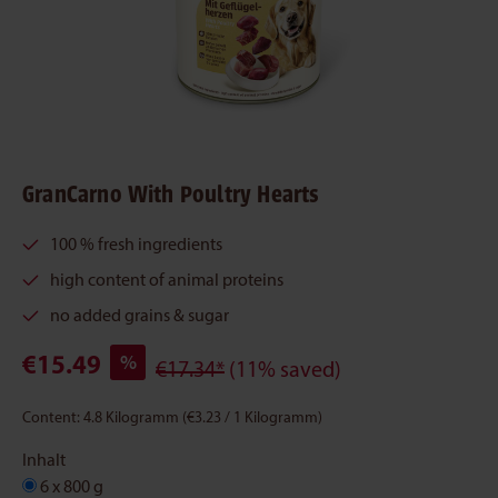
GranCarno With Poultry Hearts
100 % fresh ingredients
high content of animal proteins
no added grains & sugar
€15.49
%
€17.34*
(11% saved)
Content:
4.8 Kilogramm
(€3.23 / 1 Kilogramm)
Inhalt
6 x 800 g