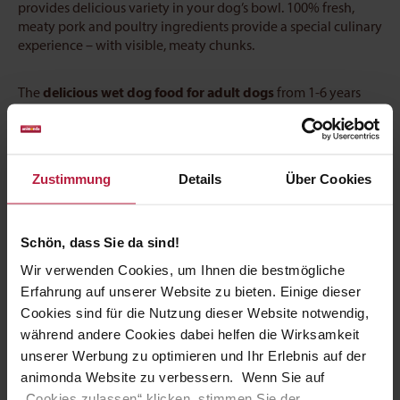
provides delicious variety in your dog’s bowl. 100% fresh,
meaty pork and poultry ingredients provide a special culinary
experience – with visible, meaty chunks.
The
delicious wet dog food for adult dogs
from 1-6 years
old provides furry friends with all the essential nutrients they
need. GranCarno Adult with poultry hearts is made in
Germany and contains no artificial colours or preservatives.
Zustimmung
Details
Über Cookies
Feeding recommendation
When calculating the ideal amount of food for dogs, the
Schön, dass Sie da sind!
weight, age and temperament of the pet should always be
Wir verwenden Cookies, um Ihnen die bestmögliche
taken into account.
Erfahrung auf unserer Website zu bieten. Einige dieser
Cookies sind für die Nutzung dieser Website notwendig,
The following recommended amounts can be used as a
während andere Cookies dabei helfen die Wirksamkeit
general guideline:
unserer Werbung zu optimieren und Ihr Erlebnis auf der
animonda Website zu verbessern. Wenn Sie auf
If the dog weighs 2 kg, it can be given 180 g of food a
„Cookies zulassen“ klicken, stimmen Sie der