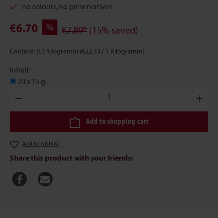
no colours, no preservatives
€6.70
%
€7.89*
(15% saved)
Content:
0.3 Kilogramm
(€22.33 / 1 Kilogramm)
Inhalt
20 x 15 g
Product Quantity: Enter the desired amount or use the buttons to 
Add to shopping cart
Add to wishlist
Share this product with your friends: