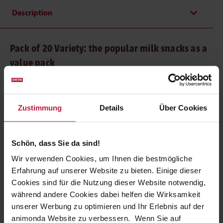
Description
Pack of 20 Variety: the popular milk snacks as a
value pack
A tasty selection for cats who love milk snacks:
the pack of 20
Variety milk snacks
provides plenty of choice! This large
value pack makes it easy to treat your cat to a delicious
Zustimmung
Details
Über Cookies
single-serve cup at any time.
The pack of 20 Variety
milk snacks
offers
a choice of
: Power
Schön, dass Sie da sind!
with taurine and vegetables: Power with taurine and
Wir verwenden Cookies, um Ihnen die bestmögliche
vegetables, Happy with vitamins, Passion with tropical fruits
Erfahrung auf unserer Website zu bieten. Einige dieser
and Adventure with wild berries. Always light and easy to
Cookies sind für die Nutzung dieser Website notwendig,
serve.
während andere Cookies dabei helfen die Wirksamkeit
unserer Werbung zu optimieren und Ihr Erlebnis auf der
Feeding recommendation
animonda Website zu verbessern. Wenn Sie auf