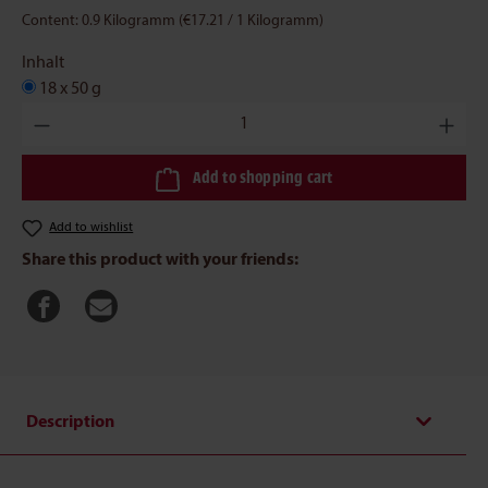
Content:
0.9 Kilogramm
(€17.21 / 1 Kilogramm)
Inhalt
18 x 50 g
Product Quantity: Enter the desired amount or use the buttons to 
Add to shopping cart
Add to wishlist
Share this product with your friends:
Description