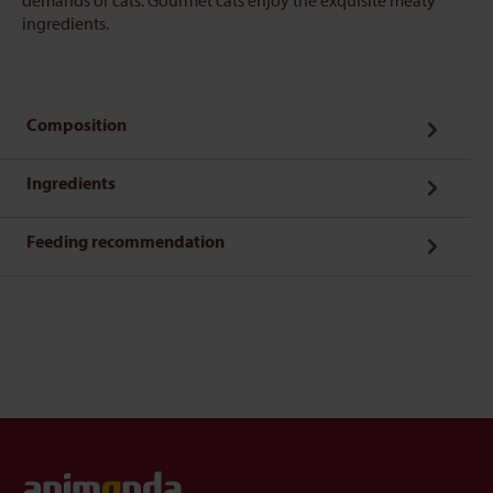
demands of cats. Gourmet cats enjoy the exquisite meaty
ingredients.
Composition
Ingredients
Feeding recommendation