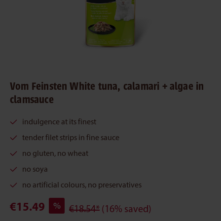
Vom Feinsten White tuna, calamari + algae in
clamsauce
indulgence at its finest
tender filet strips in fine sauce
no gluten, no wheat
no soya
no artificial colours, no preservatives
€15.49
%
€18.54*
(16% saved)