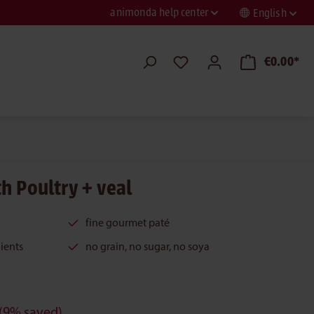
animonda help center
English
€0.00*
h Poultry + veal
fine gourmet paté
ients
no grain, no sugar, no soya
(9% saved)