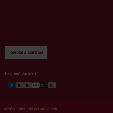
Revoke a contract
Payment partners
©2026 animonda petcare gmbh