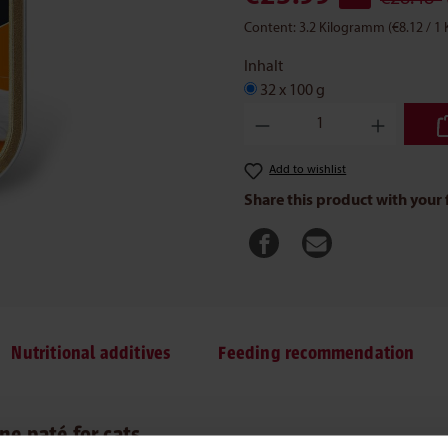
Content:
3.2 Kilogramm
(€8.12 / 1
Inhalt
32 x 100 g
Product Quantity: Enter the des
Add to wishlist
Share this product with your 
Nutritional additives
Feeding recommendation
ne paté for cats