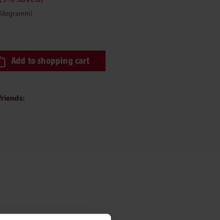
 Kilogramm)
ired amount or use the buttons to increase or decrease the quantity.
Add to shopping cart
friends: