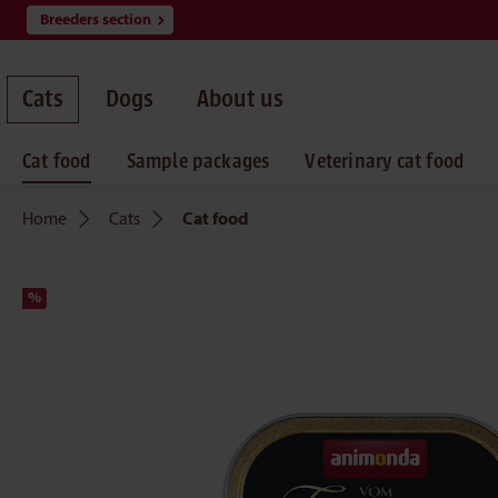
Breeders section
search
Skip to main navigation
Cats
Dogs
About us
Cat food
Sample packages
Veterinary cat food
Home
Cats
Cat food
%