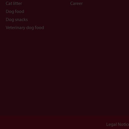
Cat litter
Career
Dog food
Dog snacks
Veterinary dog food
Legal Notic