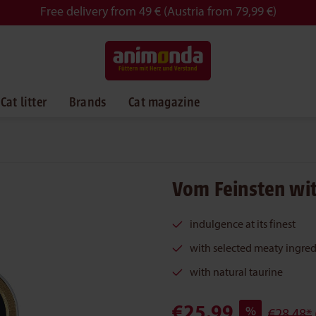
Free delivery from 49 € (Austria from 79,99 €)
Cat litter
Brands
Cat magazine
Vom Feinsten wit
indulgence at its finest
with selected meaty ingred
with natural taurine
€25.99
%
€28.48*