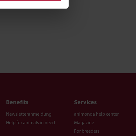
Benefits
Services
Newsletteranmeldung
animonda help center
Help for animals in need
Magazine
For breeders