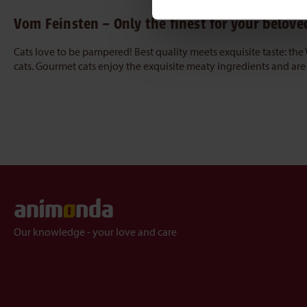
Vom Feinsten – Only the finest for your belove
Cats love to be pampered! Best quality meets exquisite taste: th
cats. Gourmet cats enjoy the exquisite meaty ingredients and are 
Our knowledge - your love and care