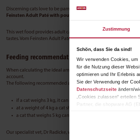
Discerning cats love to be pampered with high-quality wet food! 
Feinsten Adult Paté with poultry + veal
is a particularly tende
Zustimmung
This wet food provides adult cats from 1-6 years old with all the 
tastes. Vom Feinsten Adult Paté with Poultry + Veal delights pam
Schön, dass Sie da sind!
Feeding recommendation
Wir verwenden Cookies, um I
für die Nutzung dieser Webs
When calculating the ideal amount of food for cats, the age, we
optimieren und Ihr Erlebnis
account.
Sie der Verwendung der Cook
The following recommended amounts can be used as a general g
Datenschutzseite
ändern/wid
„Cookies zulassen“ erteilen 
if a cat weighs 3 kg, it can be given 200 g of food a day
Partner, die shopware AG (Eb
at a weight of 4 kg a cat should be given 245 g
zuordnen kann, sie aber zu 
a cat that weighs 5 kg can be given 280 g
Our specialist vet, Dr Radicke, will be happy to provide individ