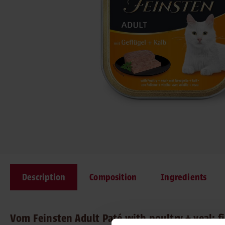
Description
Composition
Ingredients
Vom Feinsten Adult Paté with poultry + veal: fi