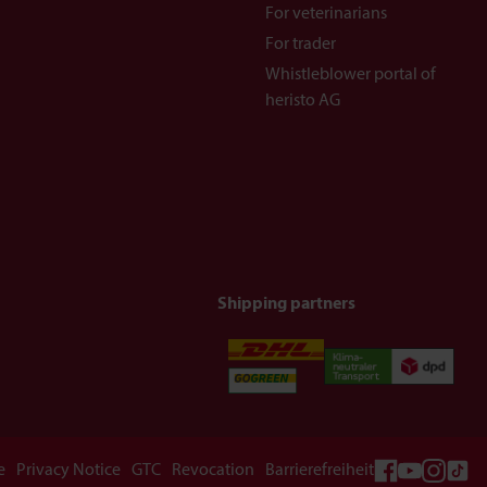
For veterinarians
For trader
Whistleblower portal of
heristo AG
Shipping partners
e
Privacy Notice
GTC
Revocation
Barrierefreiheit