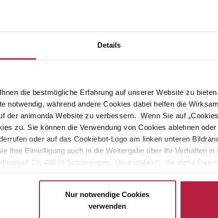
Many choosy pets are particularly fond of a fine consistency.
Vom
r meat paté made from selected meaty ingredients.
Details
essential nutrients they need and satisfies their exacting gourmet
pered four-legged friends with its
unique delicious taste.
hnen die bestmögliche Erfahrung auf unserer Website zu bieten.
ite notwendig, während andere Cookies dabei helfen die Wirksa
ight and temperament of the pet should always be taken into
 auf der animonda Website zu verbessern. Wenn Sie auf „Cookie
ies zu. Sie können die Verwendung von Cookies ablehnen oder s
uideline:
errufen oder auf das Cookiebot-Logo am linken unteren Bildrand 
Sie Ihre Einwilligung auch in die Weitergabe über Ihr Verhalten 
binghoff 10, 48624 Schöppingen, Deutschland), die diese Daten 
eigenen Zwecken (z.B. Produktverbesserungen, Marktverhaltensa
Nur notwendige Cookies
verwenden
ually tailored feeding recommendations for the missing weights.