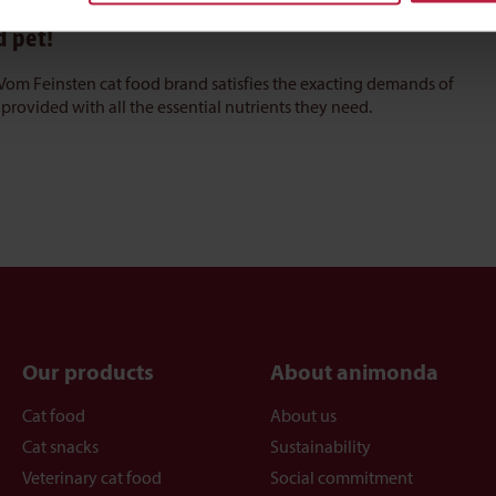
d pet!
e Vom Feinsten cat food brand satisfies the exacting demands of
provided with all the essential nutrients they need.
Our products
About animonda
Cat food
About us
Cat snacks
Sustainability
Veterinary cat food
Social commitment