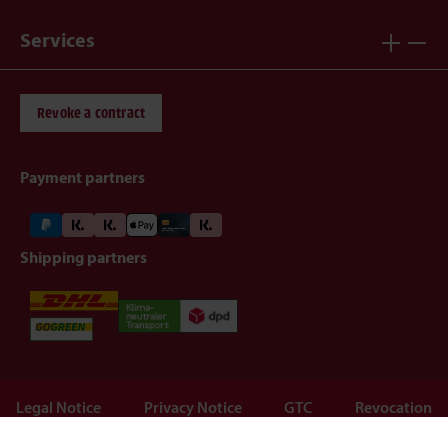
Services
Revoke a contract
Payment partners
Shipping partners
Legal Notice
Privacy Notice
GTC
Revocation
Barrierefreiheit