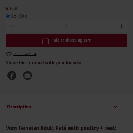
Inhalt
6 x 100 g
Product Quantity: Enter the desired amount or use the buttons to 
Add to shopping cart
Add to wishlist
Share this product with your friends:
Description
Vom Feinsten Adult Paté with poultry + veal: