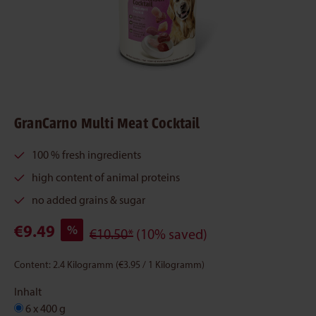
GranCarno Multi Meat Cocktail
100 % fresh ingredients
high content of animal proteins
no added grains & sugar
€9.49
%
€10.50*
(10% saved)
Content:
2.4 Kilogramm
(€3.95 / 1 Kilogramm)
Inhalt
6 x 400 g