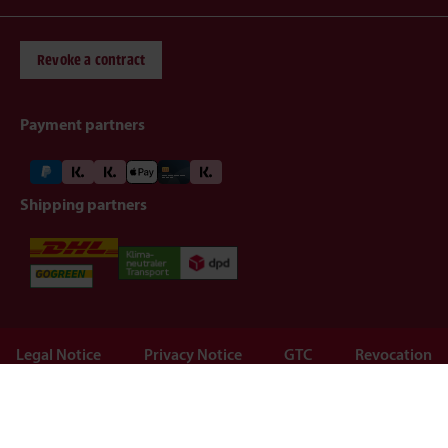
Revoke a contract
Payment partners
Shipping partners
Legal Notice
Privacy Notice
GTC
Revocation
Barrierefreiheit
©2026 animonda petcare gmbh