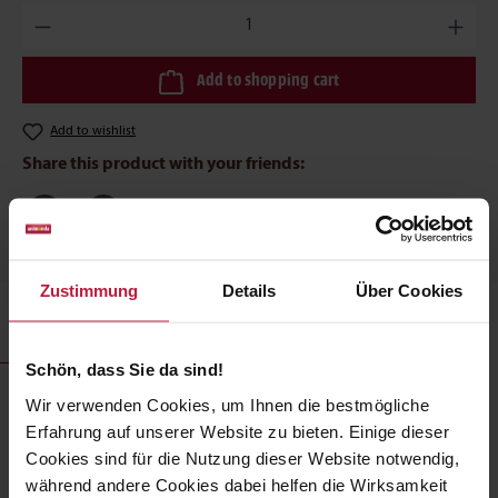
Product Quantity: Enter the desired amount or use the buttons to 
Add to shopping cart
Add to wishlist
Share this product with your friends:
Zustimmung
Details
Über Cookies
Description
Schön, dass Sie da sind!
Wir verwenden Cookies, um Ihnen die bestmögliche
GranCarno® Junior dry food gives growing dogs the best
possible start to the first year of their lives. It provides
Erfahrung auf unserer Website zu bieten. Einige dieser
balanced, tasty, high-quality nutrition and is rich in fresh
Cookies sind für die Nutzung dieser Website notwendig,
poultry meat – the way dogs love it. This crunchy dry food is
während andere Cookies dabei helfen die Wirksamkeit
made from carefully selected, high-quality raw materials. As