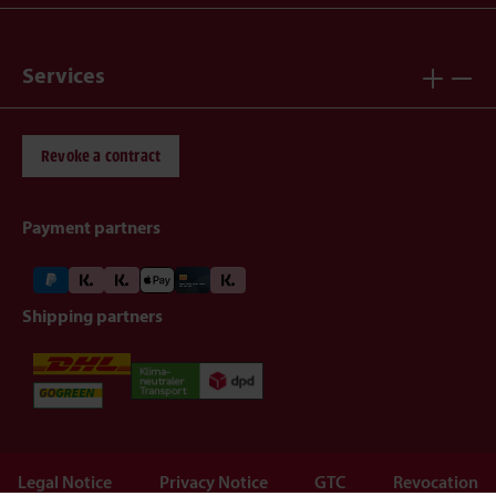
Services
Revoke a contract
Payment partners
Shipping partners
Legal Notice
Privacy Notice
GTC
Revocation