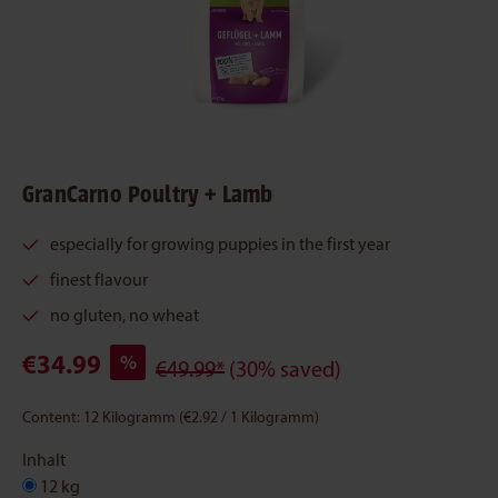
GranCarno Poultry + Lamb
especially for growing puppies in the first year
finest flavour
no gluten, no wheat
€34.99
%
€49.99*
(30% saved)
Content:
12 Kilogramm
(€2.92 / 1 Kilogramm)
Inhalt
12 kg